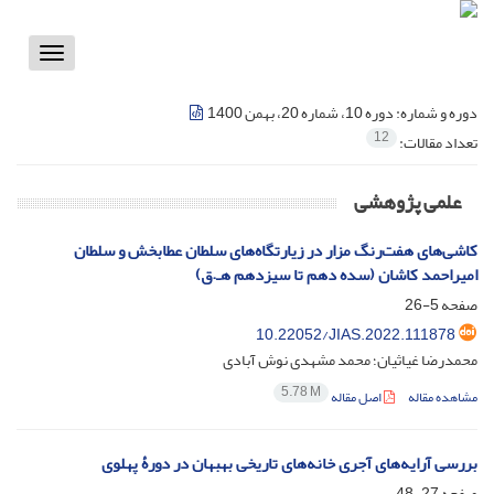
Toggle
vigation
دوره و شماره:
دوره 10، شماره 20، بهمن 1400
12
تعداد مقالات:
علمی پژوهشی
کاشی‌های‌ هفت‌رنگ مزار در زیارتگاه‌های سلطان عطابخش و سلطان
امیراحمد کاشان (سده دهم تا سیزدهم هـ.ق)
صفحه
5-26
10.22052/JIAS.2022.111878
محمدرضا غیاثیان؛ محمد مشهدی نوش آبادی
5.78 M
مشاهده مقاله
اصل مقاله
بررسی آرایه‌های آجری خانه‌های تاریخی بهبهان در دورۀ پهلوی
صفحه
27-48