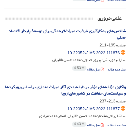
علمی مروری
شاخص‌های به‌کارگیری ظرفیت میراث‌فرهنگی برای توسعۀ پایدار اقتصاد
محلی
صفحه
195-211
10.22052/JIAS.2022.111876
سارا تیمورتاش؛ پیروز حناچی؛ محمدحسن طالبیان
4.53 M
مشاهده مقاله
اصل مقاله
واکاوی مؤلفه‌های مؤثر بر طبقه‌بندی آثار میراث معماری بر اساس رویکردها
و سیاست‌های حفاظت در کشورهای اروپا
صفحه
213-237
10.22052/JIAS.2022.111877
ساشا ریاحی مقدم؛ محمد حسن طالبیان؛ اصغر محمدمرادی
4.43 M
مشاهده مقاله
اصل مقاله