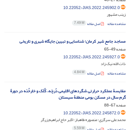
10.22052/JIAS.2022.245902.0
زینب مشهور
7.49 M
مشاهده مقاله
اصل مقاله
مساجد جامع شهر کرمان؛ شناسایی و تبیین جایگاه شهری و تاریخی
صفحه
49-65
10.22052/JIAS.2022.245927.0
ذات الله نیک زاد
4.84 M
مشاهده مقاله
اصل مقاله
مقایسۀ عملکرد حرارتی شگردهای اقلیمی دُرچَه، کُلَک و خارخُنَه در دورۀ
گرم سال در مسکن بومی منطقۀ سیستان
صفحه
67-88
10.22052/JIAS.2022.245872.0
محمدعلی سرگزی؛ منصوره طاهباز؛ اکبر حاج ابراهیم زرگر
5.59 M
مشاهده مقاله
اصل مقاله