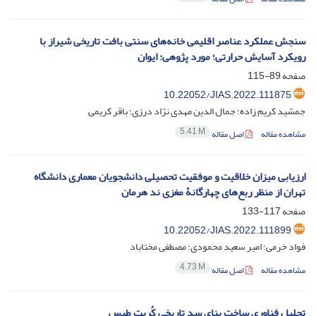
سنجش عملکرد عناصر اقلیمی خانه‌های سنتی بافت تاریخی شیراز با
رویکرد آسایش حرارتی؛ مورد پژوهی: ایوان
صفحه
89-115
10.22052/JIAS.2022.111875
جمشید کریم زاده؛ جمال الدین مهدی نژاد درزی؛ باقر کریمی
5.41 M
مشاهده مقاله
اصل مقاله
ارزیابی میزان خلاقیت و موفقیت تحصیلی دانشجویان معماری دانشگاه
تهران از منظر ربع‌های چهارگانۀ مغزی ند هرمان
صفحه
117-133
10.22052/JIAS.2022.111899
فواد خرمی؛ امیر سعید محمودی؛ مصطفی مختاباد
4.73 M
مشاهده مقاله
اصل مقاله
تحلیل فناور‌ی ساخت بنای سد تاریخی کُریت طبس