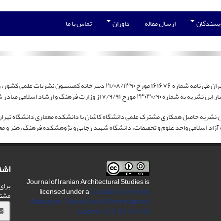
ویسندگان
ارسال مقاله
داوران
تماس با ما
وزارت علوم،‌ تحقیقات و فناوری ابلاغ گردیده است.
ره ۲۳۰۳۰/۹۰ مورخ ۷/۹/۹۱ از وزارت فرهنگ و ارشاد اسلامی صادر شده است.
ن نشریه حاصل همکاری مشترک علمی دانشگاه کاشان با دانشکده معماری دانشگاه تهران
آزاد اسلامی واحد علوم و تحقیقات، دانشگاه شهید رجایی و پژوهشکده فرهنگ، هنر و معم
اشت
Journal of Iranian Architectural Studies is
برای
licensed under a
Creative Commons
مشت
Attribution-ShareAlike 4.0 International
License.
(CC BY-AA 4.0)