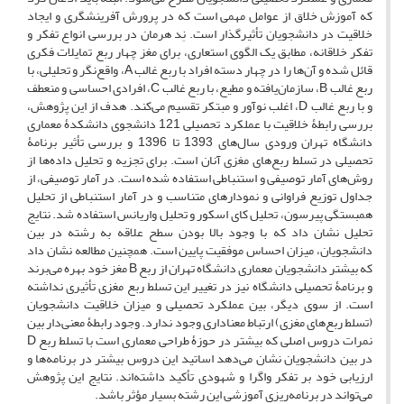
که آموزش خلاق از عوامل مهمی است که در پرورش آفرینشگری و ایجاد
خلاقیت در دانشجویان تأثیرگذار است. نِد هرمان در بررسی انواع تفکر و
تفکر خلاقانه، مطابق یک الگوی استعاری، برای مغز چهار ربع تمایلات فکری
قائل شده و آن‌ها را در چهار دسته افراد با ربع غالب A، واقع‌نگر و تحلیلی، با
ربع غالب B، سازمان‌یافته و مطیع، با ربع غالب C، افرادی احساسی و منعطف
و با ربع غالب D، اغلب نوآور و مبتکر تقسیم می‌کند. هدف از این پژوهش،
بررسی رابطۀ خلاقیت با عملکرد تحصیلی 121 دانشجوی دانشکدۀ معماری
دانشگاه تهران ورودی سال‌های 1393 تا 1396 و بررسی تأثیر برنامۀ
تحصیلی در تسلط ربع‌های مغزی آنان است. برای تجزیه و تحلیل داده‌ها از
روش‌های آمار توصیفی و استنباطی استفاده شده است. در آمار توصیفی، از
جداول توزیع فراوانی و نمودارهای متناسب و در آمار استنباطی از تحلیل
همبستگی پیرسون، تحلیل کای اسکور و تحلیل واریانس استفاده شد. نتایج
تحلیل نشان داد که با وجود بالا بودن سطح علاقه به رشته در بین
دانشجویان، میزان احساس موفقیت پایین است. همچنین مطالعه نشان داد
که بیشتر دانشجویان معماری دانشگاه تهران از ربع B مغز خود بهره می‌برند
و برنامۀ تحصیلی دانشگاه نیز در تغییر این تسلط ربع مغزی تأثیری نداشته
است. از سوی دیگر، بین عملکرد تحصیلی و میزان خلاقیت دانشجویان
(تسلط ربع‌های مغزی) ارتباط معناداری وجود ندارد. وجود رابطۀ معنی‌دار بین
نمرات دروس اصلی که بیشتر در حوزۀ طراحی معماری است با تسلط ربع D
در بین دانشجویان نشان می‌دهد اساتید این دروس بیشتر در برنامه‌ها و
ارزیابی خود بر تفکر واگرا و شهودی تأکید داشته‎‌اند. نتایج این پژوهش
می‌تواند در برنامه‌ریزی آموزشی این رشته بسیار مؤثر باشد.