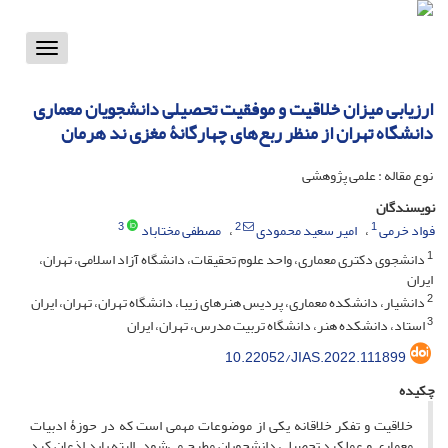
Toggle
vigation
ارزیابی میزان خلاقیت و موفقیت تحصیلی دانشجویان معماری
دانشگاه تهران از منظر ربع‌های چهارگانۀ مغزی ند هرمان
نوع مقاله : علمی پژوهشی
نویسندگان
3
2
1
فواد خرمی
امیر سعید محمودی
مصطفی مختاباد
1
دانشجوی دکتری معماری، واحد علوم تحقیقات، دانشگاه آزاد اسلامی، تهران،
ایران
2
دانشیار، دانشکده معماری، پردیس هنرهای زیبا، دانشگاه تهران، تهران، ایران
3
استاد، دانشکده هنر، دانشگاه تربیت مدرس، تهران، ایران
10.22052/JIAS.2022.111899
چکیده
خلاقیت و تفکر خلاقانه یکی از موضوعات مهمی است که در حوزۀ ادبیات
معماری و عملکرد تحصیلی دانشجویان مطرح می‌شود. البته باید اذعان کرد