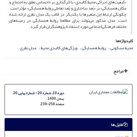
«کیفیت‌های ادراکی محیط کالبدی» با اثرگذاری بر «احساس تعلق به اجتماع و
مکان همسایگی» بر «بُعد ساختاری و بُعد تعاملی روابط همسایگی» مؤثر است.
چگونگی ارتباط این متغیرها با یکدیگر در قالب یک مدل نظری ارائه شده
است. مدل مذکور می‌تواند برای مطالعۀ روابط همسایگی در زمینه‌های
مختلف فرهنگی‌اجتماعی مورد استفادۀ پژوهشگران قرار گیرد.
کلیدواژه‌ها
محیط مسکونی‌
روابط همسایگی
ویژگی‌های کالبدی محیط
مدل نظری
مراجع
دوره 10، شماره 20 - شماره پیاپی 20
بهمن 1400
صفحه
239-258
فایل ها