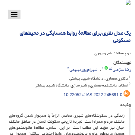
Toggle
vigation
یک مدل نظری برای مطالعۀ روابط همسایگی در محیط‌های
مسکونی
نوع مقاله : علمی مروری
نویسندگان
2
1
رضا سرّعلی
شهرام پوردیهیمی
1
دکتری معماری، دانشگاه شهید بهشتی
2
استاد، دانشکده معماری و شهرسازی، دانشگاه شهید بهشتی
10.22052/JIAS.2022.245691.0
چکیده
زندگی در سکونتگاه‌های شهری معاصر، الزاماً با همجوار شدن گروه‌های
مختلف مردم همراه است. تجربۀ‌ تاریخی سکونت انسان در مناطق مختلف
جهان نیز مؤید این مطلب است. بر این اساس، مطالعۀ‌ قانونمندی‌های
همجواری به‌طور عام و قانونمندی‌های روابط اجتماعی ساکنان همجوار در