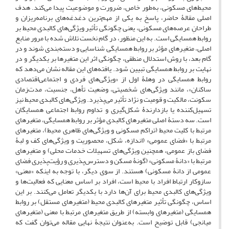
محیط‌های مسکونی، به‌طور خاص، ضرورت و موضوعیت پیدا می‌کند. هدف
اصلی مقالۀ‌ حاضر، پاسخ به یکی از مهم‌ترین دغدغه‌های برنامه‌ریزان و
طراحانِ عرصه‌های مسکونی، یعنی چگونگی تأثیر ویژگی‌های کالبدی محیط‌ بر
روابط همسایگی است. به این منظور، در گام نخست تلاش شده با مرور منابع
اصلی، متغیرهای مؤثر بر روابط همسایگی شناسایی و دسته‌بندی شوند و در
گام بعد، با روش استدلال منطقی، چگونگی اثر این متغیرها بر یکدیگر و در
نهایت بر روابط همسایگی تبیین شود. یافته‌های این مقاله نشان می‌دهد که
روابط همسایگی در وهلۀ‌ اول از «ویژگی‌های فردی و اجتماعی‌اقتصادی
ساکنان»، مانند ویژگی‌های شخصیتی، وضعیت تأهل، جنسیت، مدت‌زمان
سکونت، مالکیت و قومیت و نژاد تأثیر می‌پذیرد. ویژگی‌های کالبدی محیط نیز
تسهیل‌کننده یا بازدارندۀ‌ شکل‌گیری و تداوم روابط اجتماعی همسایگان
است. سه دستۀ‌ اصلی متغیرهای کالبدی مؤثر بر روابط همسایگی، متغیرهای
مرتبط با کلیت محیط (تراکم مسکونی و ویژگی‌های ظاهری محیط)، متغیرهای
مرتبط با «فضای عمومی» (اندازه، شکل، محصوریت و ویژگی‌های کف و لبۀ
فضای باز عمومی، همچنین ویژگی‌های تسهیلات خدمات محلی) و متغیرهای
مرتبط با «دانۀ‌ مسکونی» (گونۀ مسکن و دسترس‌پذیری و رؤیت‌پذیری فضای
عمومی از دانۀ مسکونی) هستند. از سوی دیگر، با توجه به اینکه «معنی»
سازوکار ارتباط افراد با محیط است، افراد بر اساس معنایی که فعالیت‌ها و
ویژگی‌های کالبدی محیط برای آن‌ها دارد با یکدیگر تعامل می‌کنند. بر این
اساس، چگونگی تأثیر متغیرهای کالبدی محیط (متغیرهای مستقل) بر روابط
همسایگی (متغیرهای وابسته) از طریق متغیرهای مرتبط با معنی (متغیرهای
میانجی) قابل توضیح است. به‌عنوان نتیجۀ نهایی مقاله می‌توان گفت که