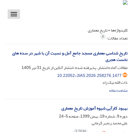
Toggle
vigation
کلیدواژه‌ها =
تاریخ معماری
6
تعداد مقالات:
تاریخ شناسی معماری مسجد جامع آمل و نسبت آن با شهر در سده های
نخست هجری
مقالات آماده انتشار، پذیرفته شده، انتشار آنلاین از تاریخ
31 تیر 1405
10.22052/JIAS.2026.258276.1477
ذات الله نیک زاد
مشاهده مقاله
بهبود کارآیی شیوه آموزش تاریخ معماری
دوره 9، شماره 18، بهمن 1399، صفحه
5-24
علی محمد رنجبر کرمانی
3.76 M