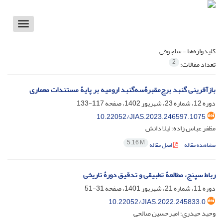
Toggle
vigation
کلیدواژه‌ها =
سلجوقی
2
تعداد مقالات:
بازآفرینی گنبد برج‌مقبرۀسه‌گنبد ارومیه بر پایۀ مستندات معماری
دوره 12، شماره 23، شهریور 1402، صفحه
117-133
10.22052/JIAS.2023.246597.1075
مظفر عباس زاده؛ لیلا دانش
5.16 M
مشاهده مقاله
اصل مقاله
رباط سپنج، مطالعۀ تطبیقی و تدقیق دورۀ تاریخی
دوره 11، شماره 21، شهریور 1401، صفحه
31-51
10.22052/JIAS.2022.245833.0
وحید حیدری؛ امیرحسین صالحی