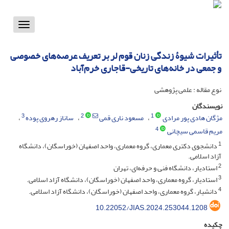
Toggle
vigation
تأثیرات شیوۀ زندگی زنان قوم لر بر تعریف عرصه‌های خصوصی
و جمعی در خانه‌های تاریخی-قاجاری خرم‌آباد
نوع مقاله : علمی پژوهشی
نویسندگان
3
2
1
مژگان هادی پور مرادی
مسعود ناری قمی
ساناز رهروی پوده
4
مریم قاسمی سیچانی
1
دانشجوی دکتری معماری، گروه معماری، واحد اصفهان (خوراسگان)، دانشگاه
آزاد اسلامی.
2
استادیار، دانشگاه فنی و حرفه‌ای، تهران
3
استادیار، گروه معماری، واحد اصفهان (خوراسگان)، دانشگاه آزاد اسلامی.
4
دانشیار، گروه معماری، واحد اصفهان (خوراسگان)، دانشگاه آزاد اسلامی.
10.22052/JIAS.2024.253044.1208
چکیده