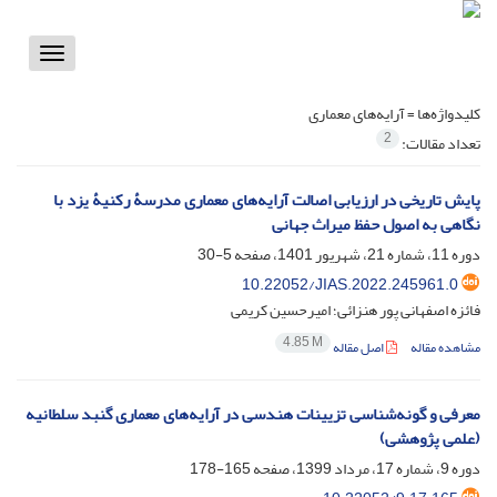
Toggle
vigation
کلیدواژه‌ها =
آرایه‌های معماری
2
تعداد مقالات:
پایش تاریخی در ارزیابی اصالت آرایه‌های معماری مدرسۀ رکنیۀ یزد با
نگاهی به اصول حفظ میراث جهانی
دوره 11، شماره 21، شهریور 1401، صفحه
5-30
10.22052/JIAS.2022.245961.0
فائزه اصفهانی پور هنزائی؛ امیرحسین کریمی
4.85 M
مشاهده مقاله
اصل مقاله
معرفی و گونه‌شناسی تزیینات هندسی در آرایه‌های معماری گنبد سلطانیه
(علمی پژوهشی)
دوره 9، شماره 17، مرداد 1399، صفحه
165-178