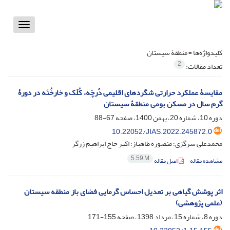
Toggle
vigation
کلیدواژه‌ها =
منطقۀ سیستان
2
تعداد مقالات:
مقایسۀ عملکرد حرارتی شگردهای اقلیمی دُرچَه، کُلَک و خارخُنَه در دورۀ
گرم سال در مسکن بومی منطقۀ سیستان
دوره 10، شماره 20، بهمن 1400، صفحه
67-88
10.22052/JIAS.2022.245872.0
محمدعلی سرگزی؛ منصوره طاهباز؛ اکبر حاج ابراهیم زرگر
5.59 M
مشاهده مقاله
اصل مقاله
اثر پوشش گیاهی بر تعدیل احساس گرمایی فضای باز منطقه سیستان
(علمی پژوهشی)
دوره 8، شماره 15، مرداد 1398، صفحه
155-171