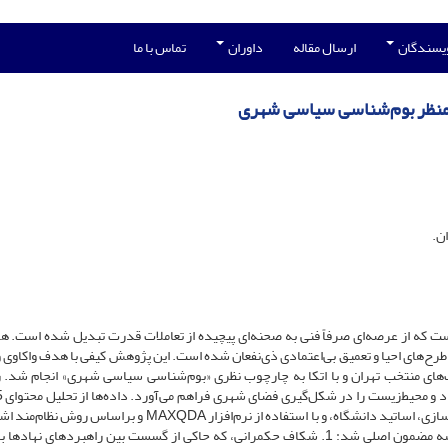
ویسندگان
ارسال مقاله
داوران
تماس با ما
از منظر بوم‌شناسی سیاسی شهری
ن.
ست که از عرصه‌ای صرفاً فنی به صحنه‌ای پیچیده از تعاملات قدرت تبدیل شده است. ه
ی طرح‌های احیا و تعمیق بی‌اعتمادی ذی‌نفعان شده است.
این پژوهش کیفی با هدف واکاوی و
ات‌های منتخب تهران و با اتکا به چارچوب نظری «بوم‌شناسی سیاسی شهری» انجام شد. 
معتبر (سخنرانی‌ها، مقالات، اسناد) متخصصان حوزۀ قنات، شهرسازی، اساتید دانشگاه، و با استفاده از نرم‌افزار MAXQDA 
و کوربین انجام پذیرفت. یافته‌های پژوهش منجر به استخراج سه مضمون اصلی شد: 1. شکاف حکمرانی، که حاکی از گسست بین راهبردهای 