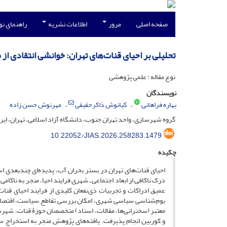
صفحه اصلی
مرور
اطلاعات نشریه
راهنمای ن
تحلیلی بر احیای قنات‌های تهران: خوانشی انتقادی 
نوع مقاله : علمی پژوهشی
نویسندگان
بهاره فراهانی
کیانوش ذاکرحقیقی
مهرنوش حسن زاده
گروه شهرسازی، واحد تهران جنوب، دانشگاه آزاد اسلامی، تهران، ایرا
10.22052/JIAS.2026.258283.1479
چکیده
احیای قنات‌های تهران در بستر بحران آب، پدیده‌ای چندبعدی ا
درک ناکافی از ابعاد اجتماعی ـ شهری فرایند احیا، منجر به ناکام
عمیق ادراکات و تجربیات ذی‌نفعان کلیدی از فرایند احیای قن