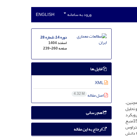
ورود به سامانه
ENGLISH
دوره 14، شماره 28
اسفند 1404
صفحه
239-260
فایل ها
XML
4.32 M
اصل مقاله
مچنین،
 تحلیل
هم رسانی
رویکرد
بوم‌شناسی سیاسی شهری، امکان بررسی تقاطع سیاست، اقتصاد و محیط‌زیست را در شکل‌گیری فضای شهری فراهم می‌آورد. داده‌ها از تحلیل محتوای 15منبع
و براساس روش نظام‌مند اشتراوس
ارجاع به این مقاله
نهادها با دانش