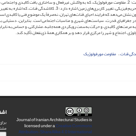
محلی، نیازهای جامعه و عدم مشارکت واقعی در اجرای پروژه‌هاست؛ 2. مقاومت مورفولوژیک، که به واکنش غیرفعال و ساختاری بافت کالبدی و اجت
برابر احیای نمادین قنات‌ها، ازطریق مکانیسم‌هایی مانند تخریب حریم فیزیکی، تغییر کاربری‌های زمین اشاره دارد؛ 3. کالاشدگی قنات،
نشان می‌دهد که فرایند احیای قنات‌های تهران، نه‌صرفاً یک موضوع فنی یا کالبدی است
تنش در جغرافیای قدرت، سیاست‌های شهری و مناسبات اجتماعی است.
بنابراین، دستیابی ب
ود به مرمت‌های کالبدی، و حرکت به‌سمت رویکردی همه‌جانبه، مشارکتی، و حساس به نابراب
وژی، اجتماع و شهر را مرکزی قرار دهد و بر همکاری همۀ ذی‌نفعان تأکید کند.
دگی قنات
مقاومت مورفولوژیک
اشت
Journal of Iranian Architectural Studies is
برای
licensed under a
Creative Commons
مشت
Attribution-ShareAlike 4.0 International