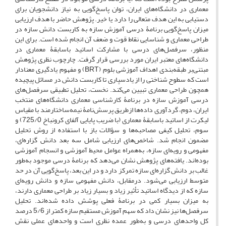
معماری در دانشگاه‌های ایران، توان پاسخ‌گویی به نیاز دانشجویان برای
دستیابی به این هدف متعالی را دارد یا خیر. پژوهش حاضر با هدف ارزیابی
میزان پاسخ‌گویی برنامۀ درسی آموزش سازه به کاربست دانش سازه در
طراحی معماری و شناسایی نقاط قوت و ضعف آن انجام شده است. برای این
منظور، سرفصل‌های درسی با مشارکت اساتید باسابقۀ معماری در
دانشگاه‌های معتبر ایران مورد بررسی قرار گرفت. چارچوب نظری پژوهش
مبتنی‌بر طبقه‌بندی اهداف آموزشی بلوم (BRT) و مفهوم یادگیری معنادار
است که سطوح شناختی را از یادسپاری تا کاربست دانش در مسائل پیچیده
همچون طراحی معماری تبیین می‌کند. نخست، تحلیل تطبیقی سرفصل‌های
درسی آموزش سازه در برنامۀ کارشناسی معماری دانشگاه‌های منتخب
ایران، دوم، گردآوری داده‌ها ازطریق پرسش‌نامۀ نیمه‌ساختارمند با مقیاس
لیکرت از اساتید باسابقۀ معماری (با ضریب پایایی آلفای کرونباخ 725/0) و
سوم، تحلیل کیفی مصاحبه‌ها و سؤالات باز با استفاده از روش تحلیل
مضمون انجام شد. شاخص‌های ارزیابی شامل سه بعد دانش گزاره‌ای،
مفهومی و رویه‌ای سازه، به‌همراه عوامل محیط آموزشی و انسجام آموزشی
بوده‌اند. یافته‌های پژوهش نشان می‌دهد که برنامۀ درسی موجود به‌طور
غالب بر دانش گزاره‌ای سازه تمرکز دارد و در این بعد، پاسخ‌گویی آن در حد
متوسط ارزیابی می‌شود. درمقابل، دانش مفهومی سازه و دانش رویه‌ای
سازه که از دیدگاه اساتید تأثیر زیاد و بسیار زیاد بر طراحی معماری دارند،
به میزان بسیار کمی در برنامۀ فعلی پوشش داده شده‌اند. تحلیل
سرفصل‌ها نیز نشان داد که سهم آموزش مستقیم سازه کمتر از 5/6 درصد
کل واحدهای درسی و به‌طور عمده نظری است و واحدهای عملی نقش