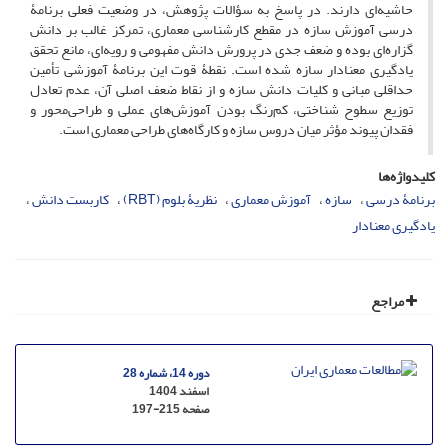
حاشیه‌ای دارند. در پاسخ به سؤالات پژوهش، در وضعیت فعلی برنامۀ
درسی آموزش سازه در مقطع کارشناسی معماری، تمرکز غالب بر دانش
گزاره‌ای بوده و ضعف جدی در پرورش دانش مفهومی و رویه‌ای، مانع تحقق
یادگیری معنادار سازه شده است. نقطۀ قوت این برنامۀ آموزشی تأمین
حداقلی مبانی و کلیات دانش سازه و از نقاط ضعف اصلی آن، عدم تعادل
توزیع سطوح شناختی، کم‌رنگ بودن آموزش‌های عملی و طراحی‌محور و
فقدان پیوند مؤثر میان دروس سازه و کارگاه‌های طراحی معماری است.
کلیدواژه‌ها
برنامۀ درسی
سازه
آموزش معماری
نظریۀ بلوم (RBT)
کاربست دانش
یادگیری معنادار
مراجع
دوره 14، شماره 28
اسفند 1404
صفحه
197-215