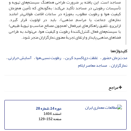
مساجد است. این یافته بر ضرورت طراحی هماهنگ سیستم‌های تهویه و
تأسیسات رطوبتی در مساجد تأکید می‌کند؛ به‌گونه‌ای که تأمین هم‌زمان
کیفیت هوا و رطوبت مطلوب، به‌ویژه در ساعات اقامت طولانی‌تر (مانند
نمازهای جماعت یا مراسم مذهبی)، باید در اولویت قرار گیرد.
ازاین‌رو، تلفیق راهکارهای غیرفعال (همچون مصالح مناسب و تهویۀ طبیعی)
با سیستم‌های فعال کنترل‌کنندۀ رطوبت و کیفیت هوا، می‌تواند به طراحی
فضاهای مذهبی پایدار و ارتقای تجربۀ معنوی نمازگزاران منجر شود.
کلیدواژه‌ها
مدت‌زمان حضور
غلظت دی‌اکسید کربن
رطوبت نسبی هوا
آسایش حرارتی
نمازگزاران
مساجد معاصر ایلام
مراجع
دوره 14، شماره 28
اسفند 1404
صفحه
129-152