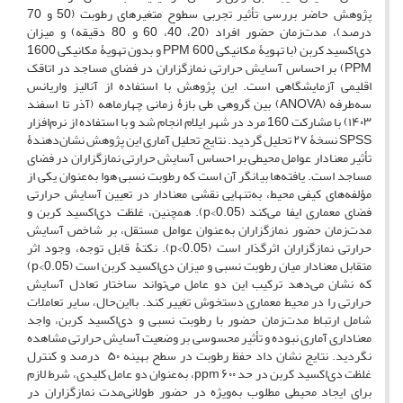
پژوهش حاضر بررسی تأثیر تجربی سطوح متغیرهای رطوبت (50 و 70
درصد)، مدت‌زمان حضور افراد (20، 40، 60 و 80 دقیقه) و میزان
دی‌اکسید کربن (با تهویۀ مکانیکی 600 PPM و بدون تهویۀ مکانیکی 1600
PPM) بر احساس آسایش حرارتی نمازگزاران در فضای مساجد در اتاقک
اقلیمی ‌آزمایشگاهی است.
این پژوهش با استفاده از آنالیز واریانس
سه‌طرفه (ANOVA) بین گروهی طی بازۀ زمانی چهارماهه (آذر تا اسفند
۱۴۰۳) با مشارکت 160 مرد در شهر ایلام انجام شد و با استفاده از نرم‌افزار
SPSS نسخۀ ۲۷ تحلیل گردید. نتایج تحلیل آماری این پژوهش نشان‌دهندۀ
تأثیر معنادار عوامل محیطی بر احساس آسایش حرارتی نمازگزاران در فضای
مساجد است. یافته‌ها بیانگر آن است که رطوبت نسبی هوا به‌عنوان یکی از
مؤلفه‌های کیفی محیط، به‌تنهایی نقشی معنادار در تعیین آسایش حرارتی
فضای معماری ایفا می‌کند (p<0.05). همچنین، غلظت دی‌اکسید کربن و
مدت‌زمان حضور نمازگزاران به‌عنوان عوامل مستقل، بر شاخص آسایش
حرارتی نمازگزاران اثرگذار است (p<0.05). نکتۀ قابل توجه، وجود اثر
متقابل معنادار میان رطوبت نسبی و میزان دی‌اکسید کربن است (p<0.05)
که نشان می‌دهد ترکیب این دو عامل می‌تواند ساختار تعادل آسایش
حرارتی را در محیط معماری دستخوش تغییر کند. بااین‌حال، سایر تعاملات
شامل ارتباط مدت‌زمان حضور با رطوبت نسبی و دی‌اکسید کربن، واجد
معناداری آماری نبوده و تأثیر محسوسی بر وضعیت آسایش حرارتی مشاهده
نگردید. نتایج نشان داد حفظ رطوبت در سطح بهینه ۵۰ درصد و کنترل
غلظت دی‌اکسید کربن در حد ۶۰۰ ppm، به‌عنوان دو عامل کلیدی، شرط لازم
برای ایجاد محیطی مطلوب به‌ویژه در حضور طولانی‌مدت نمازگزاران در