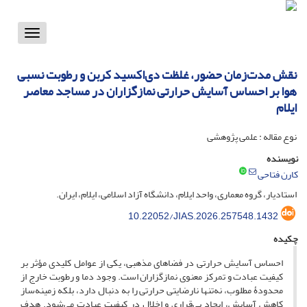
Toggle
vigation
نقش مدت‌زمان حضور، غلظت دی‌اکسید کربن و رطوبت نسبی
هوا بر احساس آسایش حرارتی نمازگزاران در مساجد معاصر
ایلام
نوع مقاله : علمی پژوهشی
نویسنده
کارن فتاحی
استادیار، گروه معماری، واحد ایلام، دانشگاه آزاد اسلامی، ایلام، ایران.
10.22052/JIAS.2026.257548.1432
چکیده
احساس آسایش حرارتی در فضاهای مذهبی، یکی از عوامل کلیدی مؤثر بر
کیفیت عبادت و تمرکز معنوی نمازگزاران است. وجود دما و رطوبت خارج از
محدودۀ مطلوب، نه‌تنها نارضایتی حرارتی را به دنبال دارد، بلکه زمینه‌ساز
کاهش آسایش، ایجاد بی‌قراری و اخلال در کیفیت عبادت می‌شود. هدف