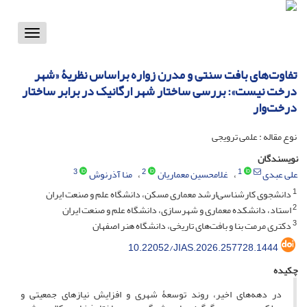
Toggle
vigation
تفاوت‌های بافت سنتی و مدرن زواره براساس نظریۀ «شهر
درخت نیست»: بررسی ساختار شهر ارگانیک در برابر ساختار
درخت‌وار
نوع مقاله : علمی ترویجی
نویسندگان
3
2
1
علی عبدی
غلامحسین معماریان
منا آذرنوش
1
دانشجوی کارشناسی‌ارشد معماری مسکن، دانشگاه علم و صنعت ایران
2
استاد، دانشکده معماری و شهرسازی، دانشگاه علم و صنعت ایران
3
دکتری مرمت بنا و بافت‌های تاریخی، دانشگاه هنر اصفهان
10.22052/JIAS.2026.257728.1444
چکیده
در دهه‌های اخیر، روند توسعۀ شهری و افزایش نیازهای جمعیتی و