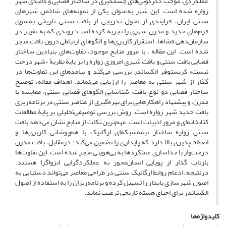
عملکردی، موجب دگرگونی‌های چشمگیری در ساختار فضایی و کالبدی شهر
زواره شده است. این شهر به‌عنوان یکی از نمونه‌های شاخص شهرهای
سنتی ایران، فرایندی از تحول تدریجی از بافت سنتی تاریخی به‌سوی
فرم‌های جدید و مدرن شهری را تجربه کرده است؛ روندی که به تغییر در
سازمان‌دهی فضاها، استقرار کاربری‌ها و الگوهای ارتباطی درون بافت منجر
شده است. این مقاله ، با مرور منابع موجود، تفاوت‌های بنیادین ساختار
فضایی بافت سنتی و بافت شهری‌ امروزی زواره را بر پایۀ نظریۀ «شهر درخت
نیست» کریستوفر الکساندر بررسی می‌کند و پیامدهای این تفاوت‌ها در
گذار از شهر سنتی به معاصر را ارزیابی می‌نماید. اهداف مقاله، توضیح
ساختار فضایی دو نوع بافت، شناسایی الگوهای فضایی سنتی، مقایسه با
مدرن، و پیشنهاد راهکارهایی برای بهره‌گیری از عناصر سنتی در برنامه‌ریزی
بافت جدید شهر زواره است. روش بررسی توصیفی‌تحلیلی بر پایۀ مطالعات
کتابخانه‌ای و مرور ادبیات است. مهم‌ترین نکات از منابع نشان می‌دهد بافت
سنتی زواره ساختار نیمه‌شبکه‌ای ارگانیک با هم‌پوشانی کاربری‌ها و
انعطاف‌پذیری بالا دارد که پایداری را تضمین می‌کند؛ درمقابل، بافت مدرن
درخت‌وار با جداسازی عملکردها به بی‌هویتی منجر شده است. این تفاوت‌ها
بازتاب گذار از پویایی انسان‌محور به عملکردگرایی انزواگرا هستند.
درنتیجه، ادغام روابط ارگانیک سنتی در طراحی معاصر می‌تواند دستیابی به
اصول شهرسازی پایدار را تسهیل کرده و برنامه‌ریزان را به استفاده از اصول
الکساندر برای احیای هستۀ تاریخی ترغیب نماید.
کلیدواژه‌ها