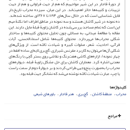
از دورۀ قاجار در این شهر مواجهیم که هم از جهت فراوانی و هم از جهت
تزیینات و کتیبه‌ها حائز اهمیت‌اند. در این میان، سیزده محراب تاریخ‌دار
قابل شناسایی است که در خلال سال‌های ۱۱۹۴ تا ۱۲۶۷ق ساخته شده‌اند.
ده نمونه در شهر کاشان هستند و سه نمونه در مناطق اطراف؛ اما نکتۀ مهم
این است که تمام مساجد بررسی‌شده در کاشان زاویۀ قبلۀ مایل دارند. این
مقاله با مطالعۀ میدانی، به مسائلی چون تحلیل محتوای کتیبه‌ها و ساختار
شکلی محراب‌ها می‌پردازد. محتوای کتیبه‌ها شامل اسماءالحسنی، آیات
قرآنی، احادیث، شعر، صلوات کبیره و شهادت ثالثه است. از ویژگی‌های
شکلی آن‌ها می‌توان به کاربرد مقرنس شیرازی، گچ‌بری لایه‌ای ساده (فقط در
چهار نمونه)، ازاره‌های کاشی هفت‌رنگ و نقاشی روی بستر گچی با رنگ‌های
معدنی اشاره کرد. معماران کاشان برای حل مشکل زاویۀ قبله، دیواره‌های
محراب را به‌صورت پنج‌وجهی طراحی کردند و بر دیوارۀ دوم از سمت راست
یا چپ، عبارت شهادت ثالثه نوشته می‌شد که نشانگر جهت قبله بود.
کلیدواژه‌ها
محراب
منطقۀ کاشان
گچ‌بری
هنر قاجار
باورهای شیعی
مراجع