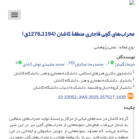
Toggle
vigation
محراب‌های گچی قاجاری منطقۀ کاشان (1194ـ1276ق)
نوع مقاله : علمی پژوهشی
نویسندگان
3
2
1
شیما نگهبان
محمدرضا غیاثیان
محمد مشهدی نوش آبادی
1
دانشجوی دکتری هنرهای اسلامی، دانشکده معماری و هنر، دانشگاه کاشان
2
دانشیار، دانشکده معماری و هنر، دانشگاه کاشان
3
دانشیار گروه ادیان و فلسفه، دانشکده ادبیات دانشگاه کاشان
10.22052/JIAS.2025.257517.1430
چکیده
گرچه کاشان در سده‌های میانی از مراکز برجستۀ تولید محراب‌های سفالین
به ‌شمار می‌رفت، هم‌زمان نمونه‌هایی از محراب‌های گچی نیز در این شهر
ساخته می‌شد که معدود نمونه‌هایی از دوران سلجوقی و ایلخانی در این
منطقه برجای مانده‌اند. پس از یک وقفۀ طولانی، با محراب‌های گچی متعددی