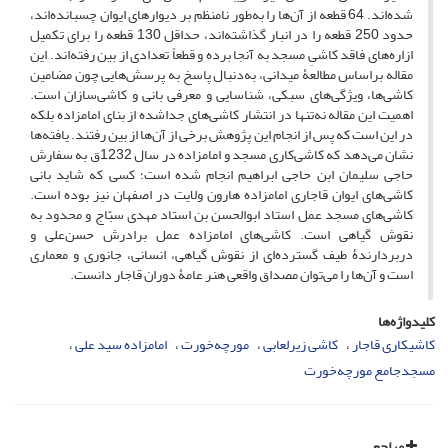
شده‌اند. 64 قطعه از آن‌ها را به‌طور نامنظم بر دیوارهای ایوان چسبانده‌اند،
حدود 250 قطعه را در انبار گذاشته‌اند، حداقل 130 قطعه را برای تکمیل
ازاره‌های فاقد کاشیِ مسجد به آنجا برده‌ و قطعاً تعدادی از بین رفته‌اند. این
مقاله براساس مطالعۀ میدانی، به‌دنبال پاسخ به پرسش‌هایی چون مضامین
کاشی‌ها، ویژگی‌های سبکی، شناسایی و معرفی بانی و کاشی‌سازان است.
اهمیت این مقاله نه‌تنها در انتشار کاشی‌های جداشده از بنای امامزاده بلکه
در این است که پس از انجام این پژوهش برخی از آن‌ها از بین رفتند. یافته‌ها
نشان می‌دهد که کاشی‌کاری مسجد و امامزاده در سال 1232ق به سفارش
حاجی سلیمان ابن حاجی ابراهیم انجام شده است؛ کسی که شاید بانی
کاشی‌های ایوان قاجاری امامزاده هارون ولایت در اصفهان نیز بوده است.
کاشی‌های مسجد عمل استاد ابوالحسن بن استاد مهدی سبّاج و محدود به
نقوش گیاهی است. کاشی‌های امامزاده عمل برادرش حسن‌علی و
دربردارندۀ طیف گسترده‌ای از نقوش گیاهی، انسانی، جانوری و معماری
است و آن‌ها را می‌توان مصداق واقعی هنر عامۀ دوران قاجار دانست.
کلیدواژه‌ها
کاشیکاری قاجار
کاشی زیرلعابی
مورچه‌خورت
امامزاده سید علی
مسجدجامع مورچه‌خورت
مراجع