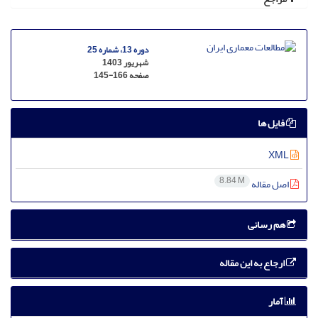
دوره 13، شماره 25
شهریور 1403
صفحه
145-166
فایل ها
XML
8.84 M
اصل مقاله
هم رسانی
ارجاع به این مقاله
آمار