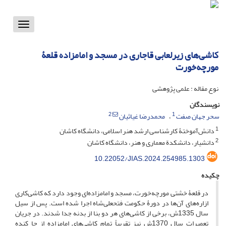
Toggle
vigation
کاشی‌های زیرلعابی قاجاری در مسجد و امامزاده قلعۀ
مورچه‌خورت
نوع مقاله : علمی پژوهشی
نویسندگان
2
1
سحر جهان صفت
محمدرضا غیاثیان
1
دانش‌آموختۀ کارشناسی ارشد هنر اسلامی، دانشگاه کاشان
2
دانشیار، دانشکدة معماری و هنر، دانشگاه کاشان
10.22052/JIAS.2024.254985.1303
چکیده
در قلعۀ خشتی مورچه‌خورت، مسجد و امامزاده‌ای وجود دارد که کاشی‌کاری
ازاره‌های آن‌ها در دورۀ حکومت فتحعلی‌شاه اجرا شده است. پس از سیل
سال 1335ش، برخی از کاشی‌های هر دو بنا از بدنه جدا شدند. در جریان
تعمیرات سال 1370ش نیز تقریباً تمام کاشی‌های امامزاده از جا کنده