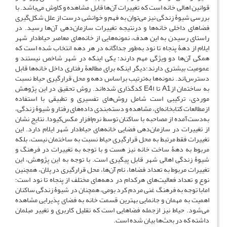
قوانین اهالی خانه است که تغییرات آن‌ها قابل مشاهده و کاوش می‌باشد. با
بررسی شیوۀ زندگی نیز می‌توان به فهم و خوانشی درست از علل شکل‌گیری
فضاهای داخلی خانه‌ها و درنتیجه تغییرات سازمان‌دهی آن‌ها رسید. در
راستای رسیدن به این هدف، نمونه‌هایی از خانه‌های معاصر حیاط‌دار شهر
ایلام از دهۀ پنجاه تا نود به‌طور جداگانه در هر دهه انتخاب شده است که
همگی آن‌ها دو ویژگی مهم دارند: یکی اینکه در شهر شاخص نیستند و
عمومیت بیشتری دارند؛دیگر اینکه برای مطالعۀ رفتاری داخل خانه‌ها قابل
دسترس‌اند. نمونه‌ها به‌ترتیب براساس دهه و محل قرار‌گیری حیاط نسبت
به ساختمان ازA1 تا اE4 کدگذاری شده‌اند. روش تحقیق در این پژوهش
موردی، ترکیبی است شامل روش‌های تفسیری و تطبیقی با استفاده
ازمطالعات کتابخانه‌ای، مشاهده و دسته‌بندی داده‌های رفتار و شیوۀ زندگی،
به‌دست‌آمده از مصاحبه با ساکنان توسط نرم‌افزار مکس‌کیودا. نتایج نشان
از تغییرات در سازمان‌دهی فضایی خانه‌های حیاط‌دار شهر ایلام دارد. این
تغییرات فقط مرتبط به محل قرار‌گیری حیاط نسبت به ساختمان نیست، بلکه
مربوط به دهۀ ساخت خانه نیز هست و با توجه به تغییرات در فرهنگ و
شیوۀ زندگی اهالی شهر قابل پیگیری است. با توجه به این پژوهش، این
تغییرات مربوط به تعداد فضاها، نام آن‌ها، محل قرار‌گیری در پلان، همچنین
نوع و تعداد فعالیت‌های هرکدام در دهه‌های مختلف از پنجاه تا نود است؛
امابا توجه به فرهنگ غنی مردم کرد بومی، همچنان در شیوۀ زندگی ساکنان
اهمیت به مهمان و جانمایی بهترین قسمت خانه به فضای پذیرایی مشاهده
می‌شود. حیاط نیز ازجمله فضاهایی است که تقلیل کاربری و تغییر مبلمان
داشته که در بحث‌ها بیان شده است.