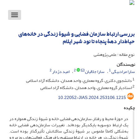
Toggle
vigation
بررسی ارتباط سازمان فضایی و شیوۀ زندگی در خانه‌های
حیاط‌دار دهۀ پنجاه تا نود شهر ایلام
نوع مقاله : علمی پژوهشی
نویسندگان
2
2
1
سارا مرادبیگی
سارا جلالیان
امید دژدار
1
دانشجوی دکتری، گروه معماری، واحد همدان، دانشگاه آزاد اسلامی
2
استادیار گروه معماری، واحد همدان، دانشگاه آزاد اسلامی
10.22052/JIAS.2024.253106.1215
چکیده
در حوزۀ محیط و رفتار،سازمان‌دهی فضایی خانه و شیوۀ ‌زندگی همواره در
یک ارتباط دوسویه بایکدیگر بوده‌اند. تغییرات سازمان‌دهی فضایی خانه‌
به‌شکلی کاملاً ملموس بر شیوۀ زندگی ساکنانش تأثیرگذار بوده است.
شیوۀ زندگی در هر خانه در ارتباط مستقیم با فرهنگ، فعالیت‌های روزمره و