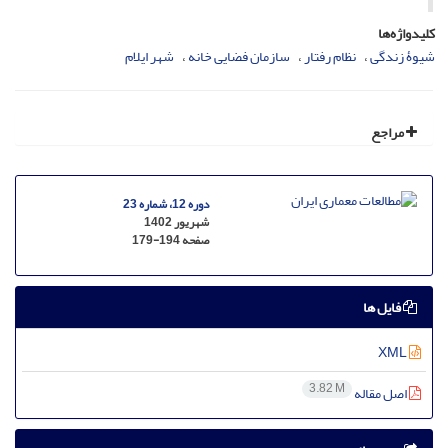
کلیدواژه‌ها
شیوۀ زندگی
نظام رفتار
سازمان فضایی خانه
شهر ایلام
مراجع
دوره 12، شماره 23
شهریور 1402
صفحه
179-194
فایل ها
XML
3.82 M
اصل مقاله