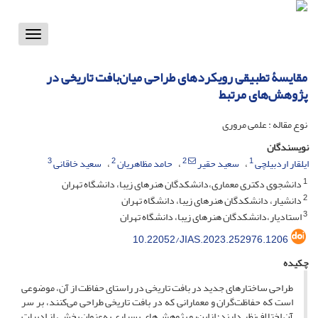
Toggle
vigation
مقایسۀ تطبیقی رویکردهای طراحی میان‌بافت تاریخی در
پژوهش‌های مرتبط
نوع مقاله : علمی مروری
نویسندگان
3
2
2
1
ایلقار اردبیلچی
سعید حقیر
حامد مظاهریان
سعید خاقانی
1
دانشجوی دکتری معماری،دانشکدگان هنرهای زیبا، دانشگاه تهران
2
دانشیار، دانشکدگان هنرهای زیبا، دانشگاه تهران
3
استادیار،دانشکدگان هنرهای زیبا، دانشگاه تهران
10.22052/JIAS.2023.252976.1206
چکیده
طراحی ساختارهای جدید در بافت تاریخی در راستای حفاظت از آن، موضوعی
است که حفاظت‌گران و معمارانی که در بافت تاریخی طراحی می‌کنند، بر سر
آن اختلاف‌نظر دارند؛ ازاین‌رو پژوهش‌های بسیاری به‌عنوان بخشی از ادبیات