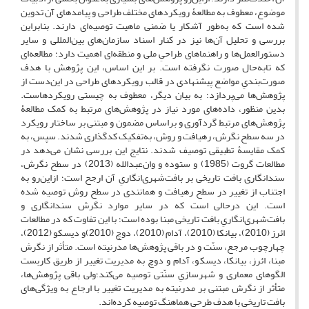
موضوع، معطوف به مطالعۀ رویکردهای مختلف طراحی و پیامدهای آن تدوین
شده است که به‌طور آشکار یا ضمنی ماهیت توصیه‌ای دارند. بنابراین
بررسی و تحلیل آن‌ها نیز در کنار اسناد سازمان‌های بین‌المللی و سایر
دستورالعمل‌ها و راهنماهای طراحیِ ملی و منطقه‌ای اهمیت دارد؛ مطالعه‌ای
که تابه‌حال صورت نگرفته است. بر این اساس، این پژوهش با هدف
صورت‌بندیِ مواضع پیشنهادی در قالب رویکردهای طراحی در این‌دست از
پژوهش‌ها می‌پردازد؛ به بیان دیگر، معطوف به چیستی رویکردهاست.
بدین منظور، داده‌های مورد نیاز در پژوهش‌های مرتبط به کمک مطالعۀ
پژوهش‌های مرتبط گردآوری و براساس مضمون و مبتنی بر ساختار رویکرد
در سه سطح نگرش، رهیافت و روش، به‌تفکیک کدگذاری شدند. سپس، به
کمک مقایسۀ تطبیقی توصیف شدند. نتایج این بررسی نشان می‌دهد در
مطالعات گروت (1985) و ستوده و وان‌عبدالله (2013) در سطح نگرش،
سندانگاری بافت تاریخی بر بافت‌شهری‌انگاریِ آن ارجح است؛ ازاین‌رو به
اجتناب از تغییر در سطح رهیافت و همانندی در سطح روش توصیه شده
است. این درحالی است که در سایر موارد نگرش سندانگاری و
بافت‌شهری‌‌انگاریِ بافت تاریخی مبنا بوده است؛ با این تفاوت که در مطالعات
ائرز (2010)، بیانکا (2010)، آدام (2010)، دوچ (2010)و دیسکو (2012)،
چهارچوب مرجع، سنّت و در باقی پژوهش‌ها مدرنیته است. متأثر از نگرش‌
مبنا، ائرز، بیانکا، دیسکو، آدام و دوچ به مدیریت تغییر از طریق کاربست
الگوهای معماری و شهرسازیِ سنّتی توصیه می‌کند؛ولی باقی پژوهش‌ها،
متأثر از نگرش مبتنی بر مدرنیته به مدیریت تغییر با ارجاع به ویژگی‌های
بافت تاریخی با هدف طرحی هماهنگ توصیه کرده‌اند.