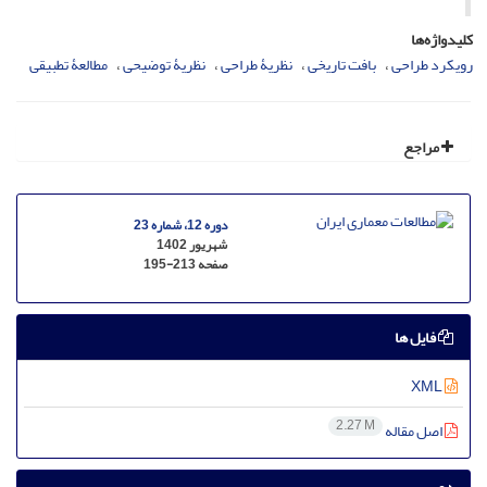
کلیدواژه‌ها
رویکرد طراحی
بافت تاریخی
نظریۀ طراحی
نظریۀ توضیحی
مطالعۀ تطبیقی
مراجع
دوره 12، شماره 23
شهریور 1402
صفحه
195-213
فایل ها
XML
2.27 M
اصل مقاله