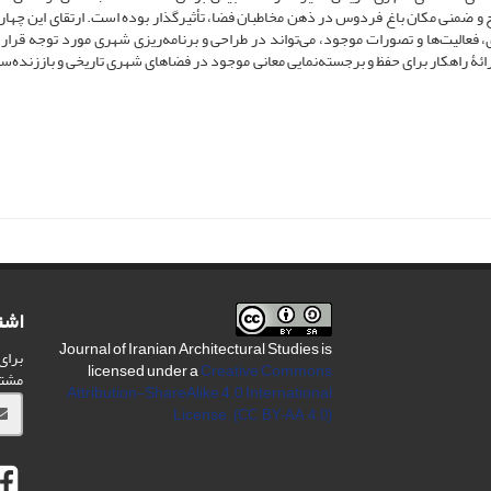
یح و ضمنی مکان باغ فردوس در ذهن مخاطبان فضا، تأثیرگذار بوده است. ارتقای این چهار 
ی، فعالیت‌ها و تصورات موجود، می‌تواند در طراحی و برنامه‌ریزی شهری مورد توجه قرار گ
رائۀ راهکار برای حفظ و برجسته‌نمایی معانی موجود در فضاهای شهری تاریخی و باززنده‌سا
اشت
Journal of Iranian Architectural Studies is
برای
licensed under a
Creative Commons
مشت
Attribution-ShareAlike 4.0 International
License.
(CC BY-AA 4.0)