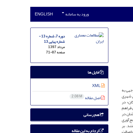
ورود به سامانه
ENGLISH
دوره 7، شماره 13 -
شماره پیاپی 13
مرداد 1397
صفحه
71-87
فایل ها
XML
جهی به
ی شهری
2.08 M
اصل مقاله
ان» در
 فراهم
شان در
هم رسانی
ع‌آوری
ند. بر
ارجاع به این مقاله
«اصالت