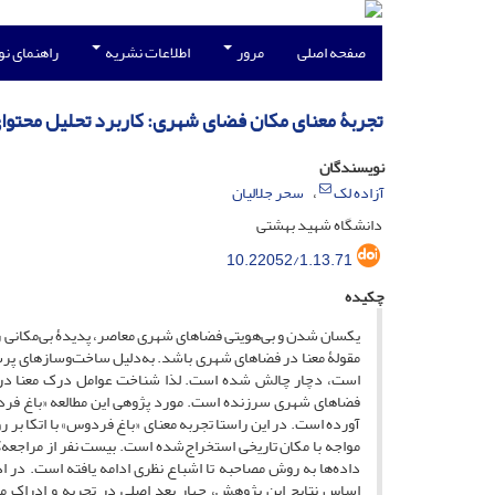
صفحه اصلی
مرور
اطلاعات نشریه
راهنمای ن
تجربۀ معنای مکان فضای شهری: کاربرد تحلیل محتو
نویسندگان
آزاده لک
سحر جلالیان
دانشگاه شهید بهشتی
10.22052/1.13.71
چکیده
یکسان شدن و بی‌هویتی فضاهای شهری معاصر، پدیدۀ بی‌مکانی ر
مقولۀ معنا در فضاهای شهری باشد. به‌دلیل ساخت‌وسازهای پرس
است، دچار چالش شده است. لذا شناخت عوامل درک معنا در او
فضاهای شهری سرزنده است. مورد پژوهی این مطالعه «باغ فرد
آورده است. در این راستا تجربه معنای «باغ فردوس» با اتکا ب
مواجه با مکان تاریخی استخراج‌شده است. بیست نفر از مراجعه‌کن
داده‌ها به روش مصاحبه تا اشباع نظری ادامه یافته است. در ا
اساس نتایج این پژوهش، چهار بعد اصلی در تجربه و ادراک مع