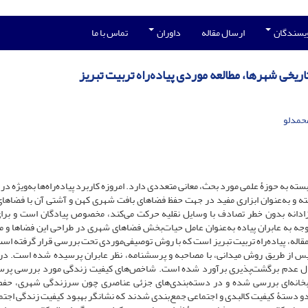
ویسندگان
ارسال مقاله
داوران
تماس با ما
تاریخی شهرها، مطالعه موردی پیاده‌راه تربیت تبریز
محمدلو
سته به حوزۀ علمی مورد بحث، معانی متعددی دارد. امروزه کاربرد پیاده‌راه‌ها به‌ویژه د
ی یافته و به‌عنوان ابزاری مفید در جهت حفظ فضاهای بافت شهری کهن و آشتی آن با فضاها
ادانه بدون خطر تصادف با وسایل نقلیه حرکت می‌کند، مخصوص پیادگان است و برای
جه به عابران پیاده به‌عنوان عامل حیات‌بخش فضاهای شهری در طراحی این فضاها و ما
اله، پیاده‌راه تربیت تبریز است که با روش توصیفی‌موردی تحت بررسی قرار گرفته است.
 سپس از طریق روش میدانی، با مصاحبه و پرسشنامه، نظر عابران پرسیده شده ‌است. در
عۀ آماری با استفاده از نرم‌افزار G Power با احتمال عدم برگشت‌پذیری برآورد شده است. شاخص‌های کیفیت زندگی مورد بررسی
ابخانه‌ای بررسی شده و در دسته‌بندی‌های جزئی عناصری چون سرزندگی شهری، حف
ر دو دستۀ کیفیت کالبدی و اجتماعی جمع‌بندی شدند که نشانگر بهبود کیفیت زندگی اجتم