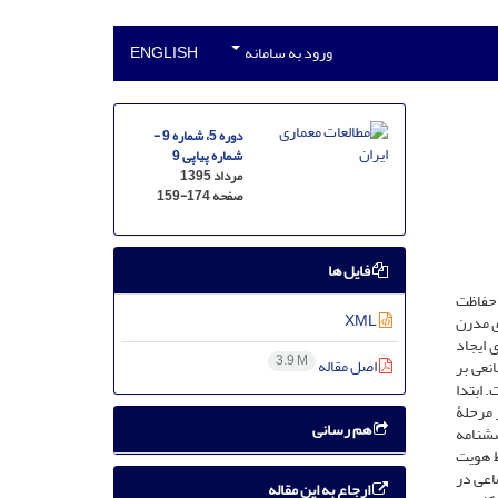
ورود به سامانه
ENGLISH
دوره 5، شماره 9 -
شماره پیاپی 9
مرداد 1395
صفحه
159-174
فایل ها
ر حفاظت
XML
ی مدرن
 ایجاد
3.9 M
اصل مقاله
نعی بر
 ابتدا
 مرحلۀ
هم رسانی
 پرسشنامه
ط هویت
اعی در
ارجاع به این مقاله