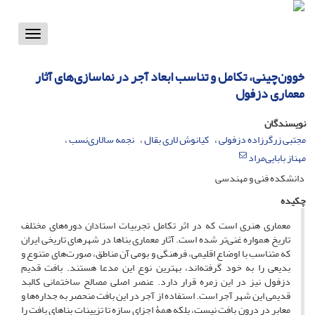
Toggle
vigation
خوون‌چینی، تکامل و تناسب ابعاد آجر در نماسازی‌های آثار
معماری دزفول
نویسندگان
مجتبی زرگرزاده دزفولی
کیانوش لاری بقال
نجمه سالاری‌نسب
مهناز بابایی‌مراد
دانشکده فنی و مهندسی
چکیده
معماری هنری است که در اثر تکامل تجربیات استادان دوره‌های مختلف
تاریخ همواره غنی‌تر شده است. آثار معماری بناها در شهرهای تاریخی ایران
که متناسب با اوضاع اقلیمی، فرهنگی و بومی آن مناطق، صورت‌های متنوع و
بدیعی را به خود گرفته‌اند، بهترین نوع این مدعا هستند. بافت قدیم
دزفول نیز در این زمره قرار دارد. عنصر اصلی مصالح ساختمانی کالبد
قدیمی این شهر آجر است. استفاده از آجر در این بافت منحصر به جداره‌ها و
معابر در درون بافت نیست، بلکه همۀ اجزای سازه تا تزیینات بناهای بافت را