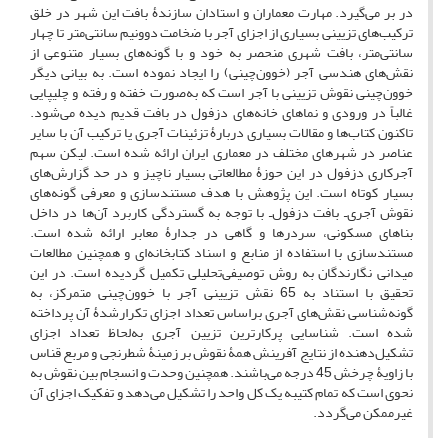
در بر می‌گیرد. مهارت معماران و استادان سازندۀ بافت این شهر در خلق
ترکیب‌های تزیینی بسیاری از اجزای آجر با ضخامت دوونیم سانتی‌متر تا چهار
سانتی‌متر، بافت شهری منحصر به خود و با گونه‌های بسیار متنوعی از
نقش‌های هندسی آجر (خوون‌چینی) را ایجاد نموده است. به بیانی دیگر
خوون‌چینی نقوش تزیینی با آجر است که به‌صورت خفته و رفته و چلیپایی
غالباً در ورودی و نماهای خانه‌های دزفول در بافت قدیم دیده می‌شود.
تاکنون کتاب‌ها و مقالات بسیاری دربارۀ تزئینات آجری یا ترکیب آن با سایر
عناصر در شهرهای مختلف در معماری ایران ارائه شده است. لیکن سهم
آجرکاری دزفول در این حوزۀ مطالعاتی بسیار ناچیز و در حد گزارش‌های
بسیار کوتاه است. این پژوهش با هدف مستندسازی و معرفی گونه‌های
نقوش آجری‌ـ بافت دزفول‌ـ با توجه به گستردگی کاربرد آن‌ها در داخل
بناهای مسکونی، سردرها و گاهی در جدارۀ معابر ارائه شده است.
مستندسازی با استفاده از منابع و اسناد کتابخانه‌ای و همچنین مطالعات
میدانی نگارندگان به روش توصیفی‌تحلیلی تکمیل گردیده است. در این
تحقیق با استناد به 65 نقش تزیینی آجر با خوون‌چینی متمرکز، به
گونه‌شناسی نقش‌های آجری براساس تعداد اجزای تکرارشدۀ آن پرداخته
شده است. شناسایی پرکارترین تزیین آجری به‌لحاظ تعداد اجزای
تشکیل‌دهنده از نتایج آفرینش همۀ نقوش بر زمینۀ شطرنجی و مربع قناس
با زاویۀ چرخش 45 درجه می‌باشند. همچنین وحدت و انسجام بین نقوش به
نحوی است که تمام کتیبه یک کل واحد را تشکیل می‌دهد و تفکیک اجزای آن
غیرممکن می‌گردد.