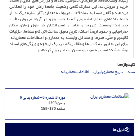
زمینه، وقف‌نامه‌ها، فرمان‌های حکومتی، نامه‌ها و گزارش‌های اداری و اسناد
خرید و فروش‌اند. این مدارک گاهی وضعیت جامعۀ زمان خود را انعکاس
می‌دهند و گاهی مستقیماً به اطلاعات مربوط به معماری آثار اشاره می‌کنند. از
جمله داده‌های معماریانۀ مهمی که با جست‌وجو در آن‌ها می‌توان یافت،
چنین‌اند: وضعیت شهرها و بناها و تغییراتشان در طول زمان، مکان
جغرافیایی و حدود اربعۀ املاک، تاریخ دقیق ساخت اثر، نام فضاها، جزئیات
کالبدی و فنّی، هنرها و مشاغل وابسته به معماری و اصطلاحات معماریانه.
برای این تحقیق، به کتاب‌ها و مقالاتی که دربارۀ تاریخچه و ویژگی‌های اسناد
نوشته شده است و همچنین به متن اسناد رجوع کرده‌ایم.
کلیدواژه‌ها
سند
تاریخ معماری ایران
اطلاعات معماریانه
دوره 3، شماره 6 - شماره پیاپی 6
بهمن 1393
صفحه
159-170
فایل ها