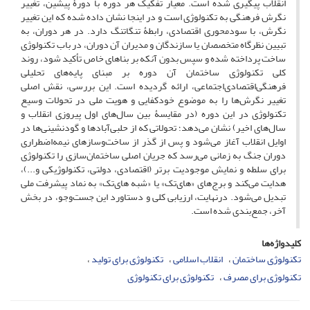
انقلاب پیگیری شده است. معیار تفکیک هر دوره با دورۀ پیشین، تغییر
نگرش فرهنگی به تکنولوژی است و در اینجا نشان داده شده که این تغییر
نگرش، با سودمحوری اقتصادی، رابطۀ تنگاتنگ دارد. در هر دوران، به
تبیین نظرگاه متخصصان یا سازندگان و مدیران آن دوران، در باب تکنولوژی
ساخت پرداخته شده و سپس بدون آنکه بر بناهای خاص تأکید شود، روند
کلی تکنولوژی ساختمان آن دوره بر مبنای پایه‌های تحلیلی
فرهنگی‌اقتصادی‌اجتماعی، ارائه گردیده است. این بررسی، نقش اصلی
تغییر نگرش‌ها را به موضوع خودکفایی و هویت ملی در تحولات وسیع
تکنولوژی در این دوره (در مقایسۀ بین سال‌های اول پیروزی انقلاب و
سال‌های اخیر) نشان می‌دهد؛ تحولاتی که از حلبی‌آبادها و گودنشینی‌ها در
اوایل انقلاب آغاز می‌شود و پس از گذر از ساخت‌وسازهای نیمه‌اضطراری
دوران جنگ به زمانی می‌رسد که جریان اصلی ساختمان‌سازی را تکنولوژی
برای سلطه و نمایش موجودیت برتر (اقتصادی، دولتی، تکنولوژیکی و...)،
هدایت می‌کند و برج‌های «های‌تک» یا «شبه ‌های‌‌تک» به نماد پیشرفت ملی
تبدیل می‌شود. درنهایت، ارزیابی کلی و دستاورد این جست‌وجو، در بخش
آخر، جمع‌بندی شده است.
کلیدواژه‌ها
تکنولوژی ساختمان
انقلاب اسلامی
تکنولوژی برای تولید
تکنولوژی برای مصرف
تکنولوژی برای تکنولوژی