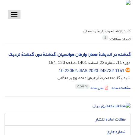
Toggle
vigation
کلیدواژه‌ها =
وارطان هوانسیان
1
تعداد مقالات:
گذشته در اندیشۀ معمار؛ وارطان هوانسیان، گذشتۀ دور، گذشتۀ نزدیک
دوره 11، شماره 22، اسفند 1401، صفحه
133-154
10.22052/JIAS.2023.248732.1151
شیما بکاء؛ محمدرضا رحیم‌زاده؛ منوچهر معظمی
2.54 M
مشاهده مقاله
اصل مقاله
مقالات آماده انتشار
شماره جاری