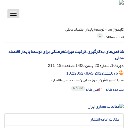
Toggle
vigation
کلیدواژه‌ها =
توسعۀ پایدار اقتصاد محلی
1
تعداد مقالات:
شاخص‌های به‌کارگیری ظرفیت میراث‌فرهنگی برای توسعۀ پایدار اقتصاد
محلی
دوره 10، شماره 20، بهمن 1400، صفحه
195-211
10.22052/JIAS.2022.111876
سارا تیمورتاش؛ پیروز حناچی؛ محمدحسن طالبیان
4.53 M
مشاهده مقاله
اصل مقاله
مقالات آماده انتشار