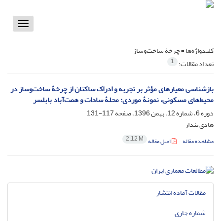
Toggle
vigation
کلیدواژه‌ها =
چرخۀ ساخت‌وساز
1
تعداد مقالات:
بازشناسی معیارهای مؤثر بر تجربه و ادراک ساکنان از چرخۀ ساخت‌وساز در
محیط‌های مسکونی، نمونۀ موردی: محلۀ سادات و همت‌آباد بابلسر
دوره 6، شماره 12، بهمن 1396، صفحه
117-131
هادی پندار
2.12 M
مشاهده مقاله
اصل مقاله
مقالات آماده انتشار
شماره جاری