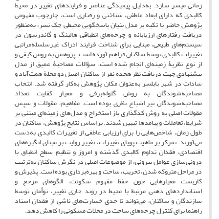
زمانی میسر سازد. به‌دلیل پیچیدگی عناصر و فرایندهای تغییر در محیط
کالبدی که دارای ابعاد عاطفی، شناختی و رفتاری است، چارچوب مفهومی
پژوهش حاضر با تکیه بر مدل بنیان پاسخگویی محیطی جک نسر، به‌منظور
دریافت رفتارهای ارزیابانه و چرخه‌های انطباقی ‌هالینگ و گاندرسون در
سیستم‌های طبیعی، مبنایی برای شناخت فرایند ادراک غیرسلسله‌مراتبی
تغییرات کالبدی توسط ساکنان فراهم آورده است. پژوهش به روش کیفی و
از نوع نظریۀ زمینه‌ای انجام شده است. سؤالات مصاحبۀ عمیق از مدل
پیشنهادی جهت دریافت نظر هجده نفر از ساکنان اصیل دو محلۀ همت‌آباد و
سادات در شهر بابلسر به‌عنوان مکان پژوهش به‌کار گرفته‌ شد. انتخاب
مصاحبه‌شوندگان به روش گلوله‌برفی و معیار کفایت تعداد
مصاحبه‌شوندگان نیز اشباع نظری بوده است. مفاهیم، مقولات و سپس
مقولات اصلی به روش کدگذاری باز استخراج و مدل‌های زمینه‌ای مبتنی بر
شرایط، تعاملات و پیامدها تبیین شدند. براساس نتایج پژوهش، ساکنان در
طول زمان، شاخص‌هایی را برای ارزیابی عاطفی از تغییرات کالبدی به‌دست
می‌آورند. تمرکز بر ماهیت پویای تغییرات، تغییر روایت بر مبنای انگیزه‌های
اقتصادی، فقدان تداوم کالبدی گذشته و امروز و تنظیم سطح انطباق با
درونی‌سازی عوامل بیرونی، از موضوعات اصلی در نگرش ساکنان به‌ترتیب
در مراحل متروکه شدن، تخریب، ساخت و بهره‌برداری بوده است. پذیرش و
کاربست معیارهایی چون حفظ مفهوم سکونت، الگوهای مرجع و
استانداردهای ذهنی مرتبط با محیط در روند جاری تغییر، توأمان توسط
سازندگان و ساکنان، می‌تواند تا حدی خسارت‌های ناشی از فقدان اسناد
راهنما برای کنترل چرخه‌های ساخت در محلات مسکونی را کاهش دهد.