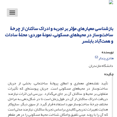
Toggle
vigation
بازشناسی معیارهای مؤثر بر تجربه و ادراک ساکنان از چرخۀ
ساخت‌وساز در محیط‌های مسکونی، نمونۀ موردی: محلۀ سادات
و همت‌آباد بابلسر
نویسنده
هادی پندار
دانشگاه مازندران
چکیده
تأیید نقشه‌های معماری و اعطای پروانۀ ساختمانی، بخشی از جریان
ساخت‌وساز در محیط‌های مسکونی است. جریان پیوسته‌ای که تأثیرات
متفاوتی بر محیط و ساکنان آن بر جای می‌گذارد. بررسی این اثرات نیازمند
دریافت ادراک ساکنان از آن در طول زمان است تا در شکل‌دهی به مراحل
مختلف چرخۀ ساخت‌وساز مورد استفاده قرار گیرد. از سوی دیگر، سازوکار
هدایت تغییرات تدریجیِ کالبدی براساس تجربۀ ساکنان، نیازمند مدلی است
که آن را با روند عینی تلفیق و امکان شناخت محیط مسکونی را در هر مقطع