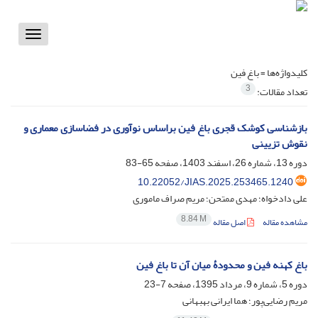
Toggle
vigation
کلیدواژه‌ها =
باغ فین
3
تعداد مقالات:
بازشناسی کوشک قجری باغ فین براساس نوآوری در فضاسازی معماری و
نقوش تزیینی
دوره 13، شماره 26، اسفند 1403، صفحه
65-83
10.22052/JIAS.2025.253465.1240
علی دادخواه؛ مهدی ممتحن؛ مریم صراف ماموری
8.84 M
مشاهده مقاله
اصل مقاله
باغ کهنه فین و محدودۀ میان آن تا باغ فین
دوره 5، شماره 9، مرداد 1395، صفحه
7-23
مریم رضایی‌پور؛ هما ایرانی بهبهانی