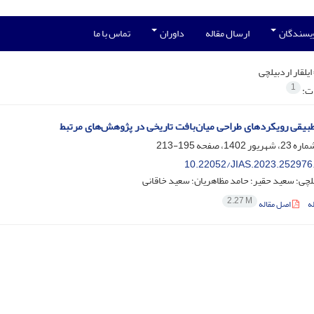
ویسندگان
ارسال مقاله
داوران
تماس با ما
ایلقار اردبیلچی
1
ات:
بیقی رویکردهای طراحی میان‌بافت تاریخی در پژوهش‌های مرتبط
195-213
10.22052/JIAS.2023.252976
بیلچی؛ سعید حقیر؛ حامد مظاهریان؛ سعید خاقانی
2.27 M
ه
اصل مقاله