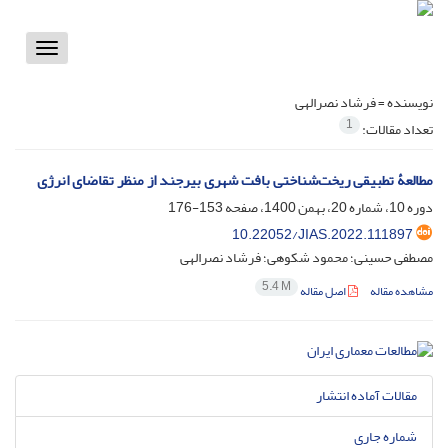
Toggle
vigation
نویسنده =
فرشاد نصرالهی
1
تعداد مقالات:
مطالعۀ تطبیقی ریخت‌شناختی بافت شهری بیرجند از منظر تقاضای انرژی
دوره 10، شماره 20، بهمن 1400، صفحه
153-176
10.22052/JIAS.2022.111897
مصطفی حسینی؛ محمود شکوهی؛ فرشاد نصرالهی
5.4 M
مشاهده مقاله
اصل مقاله
مقالات آماده انتشار
شماره جاری