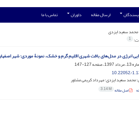
ویسندگان
ارسال مقاله
داوران
تماس با ما
محمد سعید ایزدی
1
ات:
ایی انرژی در مدل‌های بافت شهری اقلیم گرم و خشک، نمونۀ موردی: شهر اصفها
127-147
10.22052/1.1
؛ محمد سعید ایزدی؛ مهرداد کریمی مشاور
3.14 M
ه
اصل مقاله