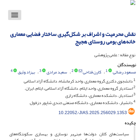
Toggle
vigation
نقش محرمیت و اشراف بر شکل‌‌گیری ساختار فضایی معماری
خانه‌های بومی روستای هجیج
نوع مقاله : علمی پژوهشی
نویسندگان
4
3
2
1
مسعود رضائی
کارن فتاحی
سعید مرادی
بهزاد وثیق
1
دانشجوی دکتری گروه معماری، واحد کرمانشاه، دانشگاه آزاد اسلامی
2
استادیار گروه معماری، واحد ایلام، دانشگاه آزاد اسلامی، ایلام، ایران.
3
استادیار، دانشکده معماری، دانشگاه رازی
4
دانشیار، دانشکده معماری، دانشگاه صنعتی جندی شاپور دزفول
10.22052/JIAS.2025.256029.1353
چکیده
سیاست‌های کلان دولت‌ها مبنی‌بر نوسازی و بهسازی سکونتگاه‌های