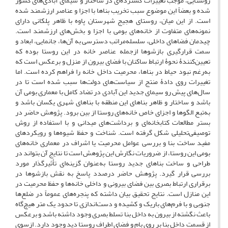
روستایی، موجب تغییرات گسترده‌ای در ساختار و سیمای آبادی‌های کشور
شده و بعضاً این موضوع سبب تخریب بناها با اجزا و عناصر ارزشمند شده
است. از این میان، روستای هجیج شهرستان پاوه با ظاهر پلکانی دارای
نمونه‌های متفاوت از خانه‌های بومی با اجزا و بخش‌های ارزشمند است.
چیدمان فضاهای داخلی، سلسله‌مراتب دسترسی به آن‌ها، جانمایی، ابعاد و
سمت قرارگیری بازشوها ازجمله عناصر خانه در این روستا بوده که
تعیین‌کنندۀ نحوۀ ارتباط ساکنان با فضای بیرون از منزل و برعکس است که
به‌رغم نبود حیاط در بناها، محرمیت داخل خانه را فراهم کرده است. اما
تغییرات روی دادۀ منتج از سیاست‌های دولت‌ها سبب شده است تا در
سا‌ل‌های پیش ‌رو سیمای جدید این آبادی در تضاد کامل با معماری بومی آن
باشد و ساختار و ظاهر بناهای این منطقه با بناهای شهری یکسان باشد و
به‌تبع الگوها و اجزای خاص خانه‌های روستا از بین برود. پژوهش حاضر در
بستر مطالعات کتابخانه‌ای و برداشت‌های میدانی و با استفاده از روش
توصیفی‌تحلیلی شکل گرفته است. شناخت و حفظ شیوه‌ها و رویکردهای
مفید ساخت بنا و بررسی عوامل محرمیت یا اشراف در معماری خانه‌های
بومی این روستا، از ضروریات نگارش این پژوهش است تا نتایج آن بتواند در
طراحی و ساخت بناهای جدید روستا به‌عنوان گزینه‌ای تأثیرگذار مورد
بررسی قرار گیرد. پژوهش حاضر درصدد پاسخ به نقش بازشوها در
برقراری ارتباط بصری بین فضای بیرونی و داخلی خانه‌ها و حفظ محرمیت در
این منازل است. نتایج تحقیق بیان داشته که پنجره‌های عموماً در ضلع‌ها
جنوبی و با فرم‌های باریک و کشیده و دست‌اندازی تا حدود یک متر هیچ‌گاه
باعث نگشته از بیرون به داخل بنا تسلط بصری وجود داشته باشد و برعکس
از قسمت داخل بنا بر روی بام و فضای اطراف روستا دید وجود دارد. ازسوی