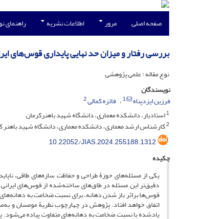
صفحه اصلی
مرور
اطلاعات نشریه
راهنمای ن
بررسی رفتار و میزان حد نهایی پایداری قوس‌های ایر
نوع مقاله : علمی پژوهشی
نویسندگان
2
1
فرزین ایزدپناه
فائزه کمالی
1
استادیار، دانشکده معماری، دانشگاه شهید باهنرکرمان
2
کارشناس ارشد معماری، دانشکده معماری، دانشگاه شهید باهنر ک
10.22052/JIAS.2024.255188.1312
چکیده
یکی از مسئله‌های حوزۀ طراحی و حفاظت سازه‌های طاقی، ناپا
دقیق‌تر این مسئله در طاق‌های ساخته‌شده از قوس‌های ایرانیِ
قوس‌ها براثر باز شدن دهانه، برای نسبت ضخامت به دهانه‌های م
اتفاق خواهد افتاد. پژوهش در چهارچوب نظریۀ مومسان و به‌ص
یادشده با نسبت ضخامت به دهانه‌های متفاوت پیاده می‌شود. پا