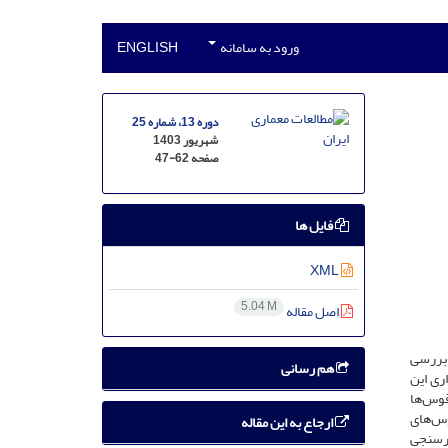
ورود به سامانه
ENGLISH
دوره 13، شماره 25
شهریور 1403
صفحه
47-62
فایل ها
XML
5.04 M
اصل مقاله
 بررسی
هم رسانی
ری این
وس‌ها‌
وس‌های
ارجاع به این مقاله
ارسنجی