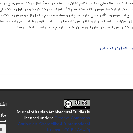
خامت به دهانه‌های مختلف، نتایج نشان می‌دهند در لحظۀ آغاز حرکت، قوس‌های مورد 
 شدن یکی از ترک‌ها، قوس مانند مکانیسم لنگ-لغزنده حرکت کرده و در طول حرکت پا
ایداری این قوس‌ها تأثیر جدی دارد. همچنین، مقایسۀ پاسخ حاصل از دو فرض حرکت مت
یل ایمن است. اضافه بر آن، با افزایش دهانۀ قوس، رانش قوس افزایش می‌یابد که نشان 
شده، رانش قوس در زمان فروریختن به بیش از پنج برابر رانش اولیه می‌رسد.
تحلیل در حد نهایی
اشت
Journal of Iranian Architectural Studies is
برای
licensed under a
Creative Commons
مشت
Attribution-ShareAlike 4.0 International
License.
(CC BY-AA 4.0)