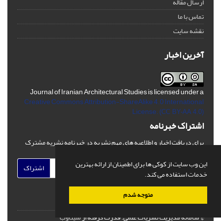
ارسال مقاله
تماس با ما
نقشه سایت
آخرین اخبار
Journal of Iranian Architectural Studies is licensed under a
Creative Commons Attribution-ShareAlike 4.0 International
License.
(CC BY-AA 4.0)
اشتراک خبرنامه
برای دریافت اخبار و اطلاعیه های مهم نشریه در خبرنامه نشریه مشترک
شوید.
این وب سایت از کوکی ها برای اطمینان از ارائه بهترین
اشتراک
خدمات استفاده می کند.
متوجه شدم
© سامانه مدیریت نشریات علمی.
قدرت گرفته از
سیناوب