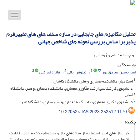
Toggle
vigation
تحلیل مکانیزم های جابجایی در سازه سقف های های تغییرفرم
پذیر بر اساس بررسی نمونه های شاخص جهانی
نوع مقاله : علمی پژوهشی
نویسندگان
3
2
1
امیرحسین صادق پور
نیلوفر ربانی
فائزه تفرشی
1
استادیار،دانشکده معماری و هنر، دانشگاه کاشان
2
دانشجوی کارشناسی ارشد فنّاوری معماری، دانشکده معماری و هنر، دانشگاه
کاشان
3
دانشجوی دکتری معماری، دانشکده‌ معماری و شهرسازی، دانشگاه هنر
10.22052/JIAS.2023.252512.1170
چکیده
در سال‌های اخیر استفاده از سازه‌های باز و بسته‌شونده به دلیل قابلیت
آن‌ها در دستیابی به یک معماری پویا و انعطاف‌پذیر موردتوجه بسیاری از