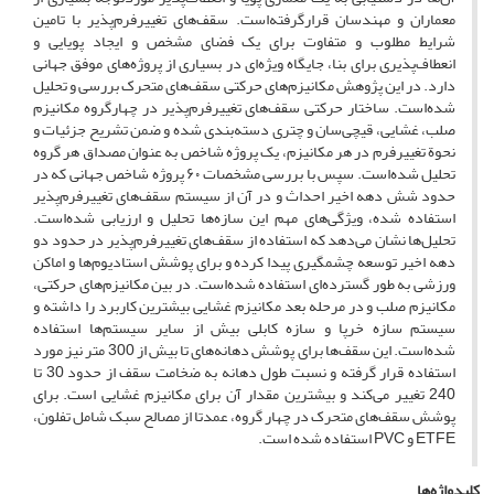
معماران و مهندسان قرارگرفته‌است. سقف‌های تغییرفرم‌پذیر با تامین
شرایط مطلوب و متفاوت برای یک فضای مشخص و ایجاد پویایی و
انعطاف‌پذیری برای بنا، جایگاه ویژه‌ای در بسیاری از پروژه‌های موفق جهانی
دارد. در این پژوهش مکانیزم‌های حرکتی سقف‌های متحرک بررسی و تحلیل
شده‌است. ساختار حرکتی سقف‌های تغییرفرم‌پذیر در چهارگروه مکانیزم
صلب، غشایی، قیچی‌سان و چتری دسته‌بندی شده و ضمن تشریح جزئیات و
نحوة تغییرفرم در هر مکانیزم، یک پروژه شاخص به عنوان مصداق هر گروه
تحلیل شده‌است. سپس با بررسی مشخصات ۶۰ پروژه شاخص جهانی که در
حدود شش دهه اخیر احداث و در آن از سیستم سقف‌های تغییرفرم‌پذیر
استفاده شده، ویژگی‌های مهم این سازه‌ها تحلیل و ارزیابی شده‌است.
تحلیل‌ها نشان می‌دهد که استفاده از سقف‌های تغییرفرم‌پذیر در حدود دو
دهه اخیر توسعه چشمگیری پیدا کرده و برای پوشش استادیوم‌ها و اماکن
ورزشی به طور گسترده‌ای استفاده شده‌است. در بین مکانیزم‌های حرکتی،
مکانیزم صلب و در مرحله بعد مکانیزم غشایی بیشترین کاربرد را داشته و
سیستم سازه خرپا و سازه کابلی بیش از سایر سیستم‌ها استفاده
شده‌است. این سقف‌ها برای پوشش دهانه‌های تا بیش از 300 متر نیز مورد
استفاده قرار گرفته و نسبت طول دهانه به ضخامت سقف از حدود 30 تا
240 تغییر می‌کند و بیشترین مقدار آن برای مکانیزم غشایی است. برای
پوشش سقف‌های متحرک در چهار گروه، عمدتا از مصالح سبک شامل تفلون،
ETFE و PVC استفاده شده است.
کلیدواژه‌ها