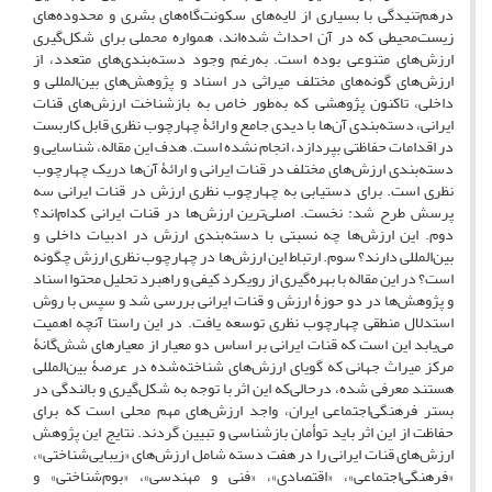
درهم‌تنیدگی با بسیاری از لایه‌های سکونت‌گاه‌های بشری و محدوده‌ها‌ی
زیست‌محیطی که در آن احداث شده‌اند، همواره محملی برای شکل‌گیری
ارزش‌های متنوعی بوده‌ است. به‌رغم وجود دسته‌بندی‌های متعدد، از
ارزش‌های گونه‌های مختلف میراثی در اسناد و پژوهش‌های بین‌المللی و
داخلی، تاکنون پژوهشی که به‌طور خاص به بازشناخت ارزش‌های قنات
ایرانی، دسته‌بندی آن‌ها با دیدی جامع و ارائۀ چهارچوب نظری قابل کاربست
در اقدامات حفاظتی بپردازد، انجام نشده است. هدف این مقاله، شناسایی و
دسته‌بندی ارزش‌های مختلف در قنات ایرانی و ارائۀ آن‌ها در‌یک چهارچوب
نظری است. برای دستیابی به چهارچوب نظری ارزش در قنات ایرانی سه
پرسش طرح شد: نخست. اصلی‌ترین ارزش‌ها در قنات ایرانی کدام‌اند؟
دوم. این ارزش‌ها چه نسبتی با دسته‌بندی ارزش در ادبیات داخلی و
بین‌المللی دارند؟ سوم. ارتباط این ارزش‌ها در چهارچوب نظری ارزش چگونه
است؟ در این مقاله با بهره‌گیری از رویکرد کیفی و راهبرد تحلیل محتوا اسناد
و پژوهش‌ها در دو حوزۀ‌ ارزش و قنات ایرانی بررسی شد و سپس با روش
استدلال منطقی چهارچوب نظری توسعه یافت. در این راستا آنچه اهمیت
می‌یابد این است که قنات ایرانی بر اساس دو معیار از معیارهای شش‌گانۀ
مرکز میراث جهانی که گویای ارزش‌های شناخته‌شده در عرصۀ بین‌المللی
هستند معرفی شده، درحالی‌که این اثر با توجه به شکل‌گیری و بالندگی در
بستر فرهنگی‌اجتماعی ایران، واجد ارزش‌های مهم محلی است که برای
حفاظت از این اثر باید توأمان بازشناسی و تبیین گردند. نتایج این پژوهش
ارزش‌های قنات ایرانی را در هفت دسته شامل ارزش‌های «زیبایی‌شناختی»،
«فرهنگی‌اجتماعی»، «اقتصادی»، «فنی و مهندسی»، «بوم‌شناختی» و