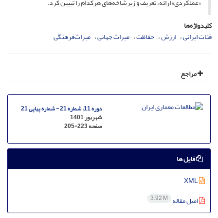
«عملکردی» ارائه، تعریف و زیر‌شاخه‌های هرکدام را تبیین کرد.
کلیدواژه‌ها
قنات ایرانی
ارزش
حفاظت
میراث جهانی
میراث‌فرهنگی
مراجع
دوره 11، شماره 21 - شماره پیاپی 21
شهریور 1401
صفحه
205-223
فایل ها
XML
3.92 M
اصل مقاله