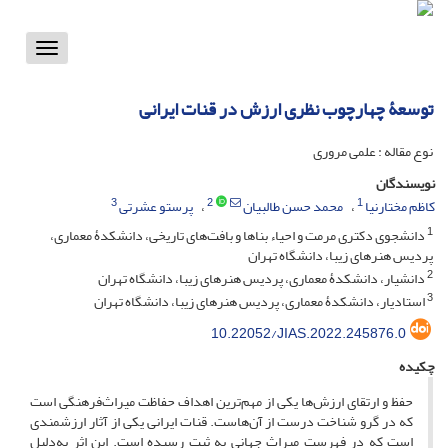
Toggle
vigation
توسعۀ چهارچوب نظری ارزش در قنات ایرانی
نوع مقاله : علمی مروری
نویسندگان
3
2
1
کاظم مختارنیا
محمد حسن طالبیان
پرستو عشرتی
1
دانشجوی دکتری مرمت و احیاء بناها و بافت‌های تاریخی، دانشکدۀ معماری،
پردیس هنرهای زیبا، دانشگاه تهران
2
دانشیار، دانشکدۀ معماری، پردیس هنرهای زیبا، دانشگاه تهران
3
استادیار، دانشکدۀ معماری، پردیس هنرهای زیبا، دانشگاه تهران
10.22052/JIAS.2022.245876.0
چکیده
حفظ و ارتقای ارزش‌ها یکی از مهم‌ترین اهداف حفاظت میراث‌فرهنگی است
که در گرو شناخت درست از آن‌هاست. قنات ایرانی یکی از آثار ارزشمندی
است که در فهرست میراث جهانی به ثبت رسیده است. این اثر به‌دلیل