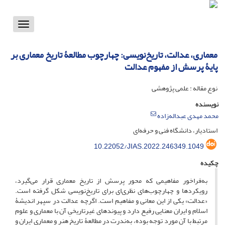
Toggle
vigation
معماری، عدالت، تاریخ‌نویسی: چهارچوب مطالعۀ تاریخ معماری بر
پایۀ پرسش از مفهوم عدالت
نوع مقاله : علمی پژوهشی
نویسنده
محمد مهدی عبداله‌زاده
استادیار، دانشگاه فنی و حرفه‌ای
10.22052/JIAS.2022.246349.1049
چکیده
به‌فراخور مفاهیمی که محور پرسش از تاریخ معماری قرار می‌گیرد،
رویکردها و چهارچوب‌های نظری‌ای برای تاریخ‌نویسی شکل گرفته است.
«عدالت» یکی از این معانی و مفاهیم است. اگرچه عدالت در سپهر اندیشۀ
اسلام و ایران معنایی رفیع دارد و پیوندهای غیرتاریخیِ آن با معماری و علوم
مرتبط با آن مورد توجه بوده، به‌ندرت در مطالعۀ تاریخ هنر و معماری ایران و