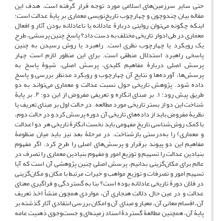
حتی سایر سرزمین‌های اسلامی مورد توجه قرار گرفته است. هدف این
مقاله بیان چندوچون و چهارچوب تاریخ‌نویسی معماری بر پایۀ عدالت است؛
اینکه چگونه می‌توان روایتی دربارۀ عادلانه یا ناعادلانه بودن آثار و افعال
معماری در طی ادوار تاریخی مختلف به دست داد؟ پاسخ چنین پرسشی، طرح
یک رویکرد یا چهارچوب نظری است. راهبرد یا روش رسیدن به چنین
پاسخی راهبرد استدلال منطقی است. برای این منظور لازم است چهار
پرسش اصلی دربارۀ مفاهیم کلیدی، پرسش ‌اصلی، شیوۀ پاسخ به
پرسش‌ها، آورده‌ها و نتایج آن چهارچوب و رویکرد مدنظر بررسی و پاسخ
داده شود. پژوهش تاریخی حول نسبت عدالت و معماری می‌تواند به دو
طریق پیش رود: ۱. بر مبنای انگاره و تعریفی مفروض از این دو؛ ۲. بر پایۀ
شناخت این دو از بستر تاریخی مورد مطالعه. در حالت اول بر مبنای تعریف یا
نظریۀ مفروض باید از داده‌های تاریخی آن دوره پرسش کرد و در حالت دوم،
با کمک روش‌شناسی تاریخ مفهومی باید نخست انگارۀ تاریخی هر دو (عدالت
و معماری) را به‌درستی بازشناخت. در مرحلۀ بعد نیز باید میان منظومۀ
مفاهیم این دو پیوند برقرار و پرسش‌های اصلی را طرح کرد. اگر مفهوم
بنیادینِ عدالت را تسهیم و توزیع امور و مفهوم بنیادین معماری را تصرف در
عالم برای مکان‌گزینی بدانیم، پرسش اصلی چنین پژوهشی آن است که آیا
تسهیم امور و تصرفات و توزیع مواهب و خیرات مرتبط با مکان و مکان‌گزینی
در فلان دورۀ تاریخی عادلانه بوده است؟ بنا به گستردگی و فراگیری معنای
عدالت و در عین حال دلالتِ هنجاری آن، مواردی همچون منشأ اخذ تعریف
آن، اقسام معانیِ آن، معیار و مبنای آن و امکان بررسی انتقادی آثار گذشته بر
پایۀ آن، همچنین مطالعۀ گستردۀ اسناد زمینه‌ای و جست‌وجوی ذهنیت عامه