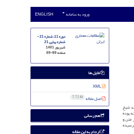
ورود به سامانه
ENGLISH
دوره 11، شماره 21 -
شماره پیاپی 21
شهریور 1401
صفحه
69-89
فایل ها
XML
7.71 M
اصل مقاله
جد شیخ
ه بوده
هم رسانی
 متن و
 رسیده
ارجاع به این مقاله