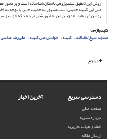
روش این تحقیق سندپژوهی باستان‌شناسانه است و بر محور مطالع
متن این کتیبه حدیثی است مشهور به حدیث جابر. با توجه به اختلا
روشن کرده‌اند. همچنین این تحقیق نشان می‌دهد که خوشنویس 
کلیدواژه‌ها
مسجد شیخ لطف‌الله
کتیبه
خوانش متن کتیبه
علی‌رضا عباسی
مراجع
دسترسی سریع
آخرین اخبار
صفحه اصلی
درباره نشریه
اعضای هیات تحریریه
ارسال مقاله