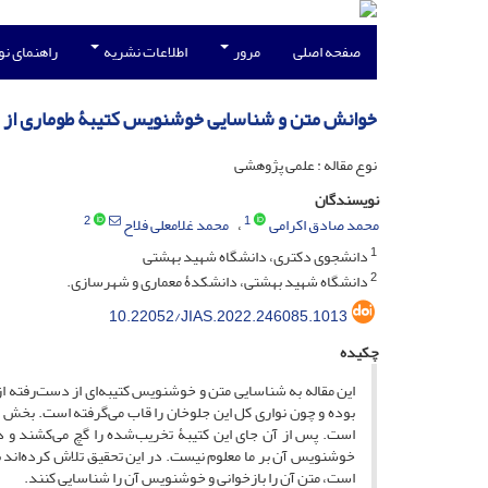
صفحه اصلی
مرور
اطلاعات نشریه
راهنمای ن
خوانش متن و شناسایی خوشنویس کتیبۀ طوماری از 
نوع مقاله : علمی پژوهشی
نویسندگان
2
1
محمد صادق اکرامی
محمد غلامعلی فلاح
1
دانشجوی دکتری، دانشگاه شهید بهشتی
2
دانشگاه شهید بهشتی، دانشکدۀ معماری و شهرسازی.
10.22052/JIAS.2022.246085.1013
چکیده
این مقاله به شناسایی متن و خوشنویس کتیبه‌ای از دست‌رفته 
بوده و چون نواری کل این جلوخان را قاب می‌گرفته است. بخش ع
است. پس از آن جای این کتیبۀ تخریب‌شده را گچ می‌کشند و در 
خوشنویس آن بر ما معلوم نیست. در این تحقیق تلاش کرده‌اند ب
است، متن آن را بازخوانی و خوشنویس آن را شناسایی کنند.