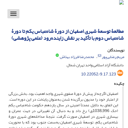
Toggle
vigation
مطالعۀ توسعۀ شهری اصفهان از دورۀ شاه‌عباس یکم تا دورۀ
شاه‌عباس دوم با تأکید بر نقش زاینده‌رود (علمی پژوهشی)
نویسندگان
مریم رضایی‌پور
محمدرضا فرزاد بهتاش
دانشگاه آزاد اسلامی واحد تهران شمال
10.22052/9.17.123
چکیده
اصفهان اگرچه از پیش از دورۀ صفوی شهری واجد اهمیت بود، بخش بزرگی
از اعتبار خود را مدیون برگزیده شدن به‌عنوان پایتخت در این دوره است.
این اتفاق به دلایل عمدتاً امنیتی در سال یازدهم حکومت شاه‌عباس یکم
(حک 996ـ1038ق) رخ داد و به ‌دنبال آن تغییراتی در جهت عمران و
بهسازی شهری در اصفهان صورت گرفت. نتیجۀ مداخله‌های شهری دورۀ
شاه‌عباس یکم، توسعۀ شهری اصفهان به‌سمت جنوب بود که با محوریت
خیابان چهارباغ از زاینده‌رود عبور می‌کرد و تا نزدیکی کوه صفه تداوم