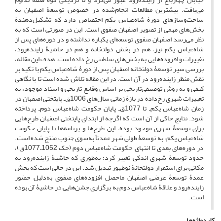
می‌یافت. بیشترین مطالعات انجام‌شده در خصوص توسعۀ اصفهان به
ساخت‌وسازهای دورۀ شاه‌عباس یکم اختصاص دارد که تشکیل‌دهندۀ
بخش‌های مهمی از تصویر اصفهان صفوی است. این در صورتی است که به
نظر می‌رسد اصفهان صفوی توسعه‌ای یکباره نداشته و در دوره‌های پس از
شاه‌عباس یکم نیز، هم در بخش دولتخانه و هم در حاشیۀ زاینده‌رود،
تغییرات و افزوده‌هایی به بخش‌های سلطنتی رخ داده است. هدف این مقاله،
بررسی سیر توسعۀ دولتخانه اصفهان پس از دورۀ شاه‌عباس یکم با تکیه بر
نقش منظر زاینده‌رود در آن است. در این مقاله تلاش شده است تا با نگاهی
کیفی و به روش توصیفی‌تاریخی بر اساس وقایع تاریخی و اسناد موجود، به
تغییرات شهری رخ‌داده در بازۀ زمانی سال‌های 1006ق‌ـ پایتختی اصفهان در
زمان شاه‌عباس یکم‌ـ تا 1077ق‌ـ پایان حکومت شاه‌عباس دوم‌ـ پرداخته
شود. نتایج حاکی از آن است که اگرچه از ابتدای پایتختی اصفهان طرح‌هایی
برای توسعۀ شهری موجود بوده، این طرح‌ها و برنامه‌ها تا پایان حکومت
شاه‌عباس یکم، به توسعۀ طولی شهر عمدتاً به‌سوی جنوب منتج شده است.
در دوره‌های بعدی تا انتهای حکومت شاه‌عباس دوم (حک 1052ـ1077ق)،
حدود توسعۀ شهری اندکی تغییر کرد؛ به‌طوری که حاشیۀ زاینده‌رود به
مکانی برای استقرار دولتخانۀ نوظهور تبدیل شد. این در حالی است که بخش
عمدۀ توسعۀ عرضی اصفهان ماحصل افزوده‌های صفوی به‌دلیل حضور
زاینده‌رود و علاقۀ شاه‌عباس دوم به برگزاری جشن‌هایی در حاشیۀ آن بوده
است.
کلیدواژه‌ها