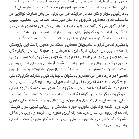
بخش مهمی از فرایند آموزش در همۀ مقاطع تحصیلی رشتۀ معماری است.
برای دستیابی به این مسئلۀ مهم، آموزش هدفمند درس سازه‌‌های نو و
به‌کارگیری مؤثر و کارآمد در فرایند طراحی برای افزایش مهارت توانایی در
دانشکده‌های معماری ضروری به نظر می‌رسد. هدف این تحقیق، تبیین
راهکار آموزشی کارآمد در جهت ارتقای توانایی طراحی معماری مبتنی بر
یادگیری طراحانه و تکنولوژی‌‌های نوین سازه‌ای است. این راهکار علمی،
برآیند دوجانبۀ توسعۀ توان طراحی و اتخاذ رویکرد سازنده‌گرایی در
یادگیری تعامل‌گرای دانشجویان معماری است. در همین راستا این پژوهش
با هدف بررسی میزان اثرگذاری هم‌زمانی و هم‌مکانی در یکپارچگی
سازه‌‌های نوین و توانایی طراحی معماری دانشجویان شکل ‌گرفته است. روش
تحقیق ترکیبی متوالی بر اساس راهبرد شبه آزمایشی، مبنای این پژوهش
است. آزمون پژوهش در دو مرحلۀ پیش‌آزمون (پایلوت) و پس‌آزمون
(اصلی) در کارگاه طراحی معماری به‌عنوان محیط یادگیری سازنده‌گرای تعاملی
انجام گرفت. جامعۀ آماری تحقیق از دانشجویان ترم سوم کارشناسی ارشد
معماری دانشگاه آزاد همدان در سه گروه 15 نفری است که یک گروه، اصلی
و دو گروه دیگر به‌عنوان گواه (شاهد) انتخاب شدند. داده‌‌های پژوهش بر
مبنای مؤلفه‌‌های اصلی تحقیق و آزمون‌‌های متوالی و بر پایۀ ملاک‌‌های داوری
گردآوری ‌شده و تحلیل داوری، مورد سنجش و ارزیابی نهایی قرار گرفت.
یافته‌های پژوهش نشان می‌دهد یادگیری هم‌زمان سازه‌های نوین در مکان
مشترک آتلیۀ طراحی به‌صورت عملی، می‌تواند باعث ارتقای مؤلفه‌های اصلی
توانایی طراحی گردد.