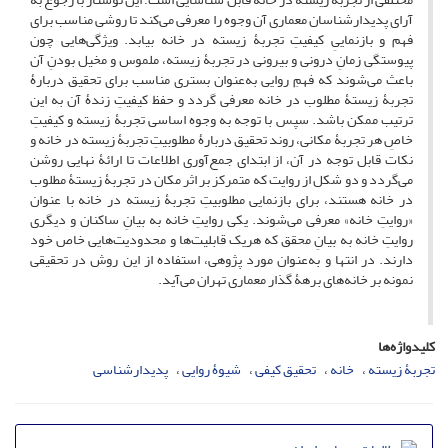
آرای پدیدارشناسان معماری آن وجوه را معرفی می‌کند تا روشی مناسب برای
فهم و بازنماییِ کیفیتِ تجربۀ زیسته در خانه بیابد. ویژگی‌هایی چون
پیوستگی زمانِ درونی و بیرونی در تجربۀ زیسته، ملموس و مخیل بودنِ آن
باعث می‌شوند که فهمِ روایی به‌عنوان بستری مناسب برای تحقیق دربارۀ
تجربۀ زیستۀ مطلوب در خانه معرفی گردد و حفظ کیفیتِ زندۀ آن به این
ترتیب ممکن باشد. سپس با توجه به وجوه اساسی تجربۀ زیسته و کیفیتِ
خاصِ هر تجربۀ مکانی، روند تحقیق دربارۀ مطلوبیتِ تجربۀ زیسته در خانه و
نکات قابل توجه در آن، از ابتدای جمع‌آوری اطلاعات تا ارائۀ نهایی روشن‌
می‌گردد و دو شکل از روایت که متمرکز بر اثر مکان در تجربۀ زیستۀ مطلوب
در خانه هستند، برای بازنمایی مطلوبیتِ تجربۀ زیسته در خانه با عنوان
«روایتِ خانه» معرفی می‌شوند. یکی روایتِ خانه به بیانِ ساکنان و دیگری
روایتِ خانه به بیانِ محقق که هریک قابلیت‌ها و محدودیت‌هایی خاص خود
دارند. در انتها و به‌عنوان مورد پژوهی، استفاده از این روش در تحقیقی
نمونه بر خانه‌های برهۀ گذار معماری تهران می‌آید.
کلیدواژه‌ها
تجربۀ زیسته
خانه
تحقیق کیفی
شیوۀ روایی
پدیدارشناسی