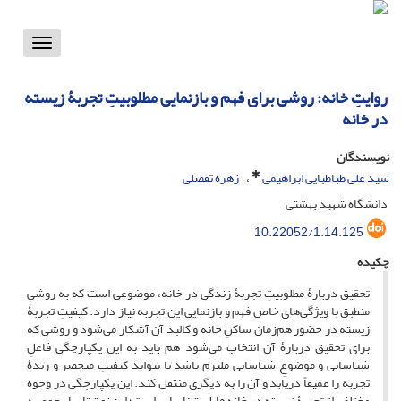
Toggle
vigation
روایتِ خانه: روشی برای فهم و بازنمایی مطلوبیتِ تجربۀ زیسته
در خانه
نویسندگان
سید علی طباطبایی ابراهیمی
زهره تفضلی
دانشگاه شهید بهشتی
10.22052/1.14.125
چکیده
تحقیق دربارۀ مطلوبیتِ تجربۀ زندگی در خانه، موضوعی است که به روشی
منطبق با ویژگی‌های خاصِ فهم و بازنمایی این تجربه نیاز دارد. کیفیتِ تجربۀ
زیسته در حضور هم‌زمان ساکنِ خانه و کالبد آن آشکار می‌شود و روشی که
برای تحقیق دربارۀ آن انتخاب می‌شود هم باید به این یکپارچگی فاعلِ
شناسایی و موضوعِ شناسایی ملتزم باشد تا بتواند کیفیتِ منحصر و زندۀ
تجربه را عمیقاً دریابد و آن را به دیگری منتقل کند. این یکپارچگی در وجوه
مختلفی از تجربۀ زیسته در خانه قابل شناسایی است؛ این نوشتار با رجوع به