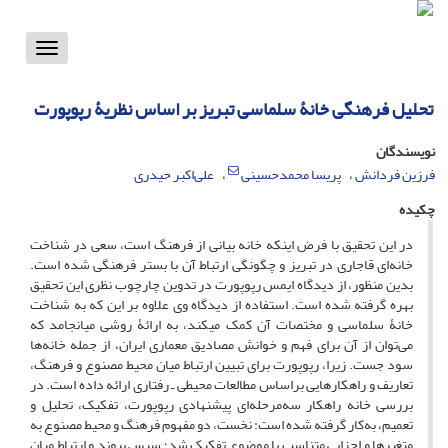
Toggle
vigation
تحلیل فرهنگی خانۀ سلماسی تبریز بر اساس نظریۀ رپوپورت
نویسندگان
فرزین فردانش
پریسا محمدحسینی
علی‌اکبر حیدری
چکیده
در این تحقیق با فرض اینکه خانه بیانی از فرهنگ است، سعی در شناخت
خانه‌ای قاجاری در تبریز و چگونگی ارتباط آن‏ با بستر فرهنگی شده است.
بدین منظور، از دیدگاه ایمس رپوپورت در تدوین چارچوب نظری این تحقیق
بهره گرفته شده است. استفاده از دیدگاه وی علاوه بر این که به شناخت
خانۀ سلماسی و مختصات آن کمک می‏کند، به ارائۀ روشی می‏انجامد که
می‌توان از آن برای فهم و خوانش مصادیق معماری ایران، از جمله خانه‌ها
سود جست. زیرا، رپوپورت برای تبیین ارتباط میان محیط مصنوع و فرهنگ،
تعاریف و راهکارهایی براساس مطالعات محیطی‌ ـ رفتاری ارائه داده است. در
بررسی خانه‌ راهکار سه‌مرحله‌ای پیشنهادی رپوپورت، تفکیک، تحلیل و
تعمیم، به‌کار گرفته‌ شده است: نخست، دو مفهوم فرهنگ و محیط مصنوع به
متغیرها و اجزایی متناسب با موضوع تفکیک شد؛ سپس پیوند و ارتباط میان