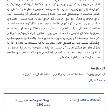
اجزا، در کل و جزء، تحلیل و بررسی گردید؛ و در گام نهایی با تجمیع و ترکیب
دوبارۀ اجزا و تبیین پیوند میان آنها سعی شد تعمیمی حاصل شود که طی آن
فهمی مناسب از پیوندهای اساسی خانه و بستر فرهنگی آن به‌دست آید.
برای انجام پژوهش موردی حاضر، که حاوی نظریۀ مبنا است، راهبردی
ترکیبی برای تبیین و گردآوری اطلاعات مورد نیاز بکارگرفته شده است:
مطالعات مقدماتی برای آشنایی با بستر زمانی و مکانی مصداق؛ مصاحبۀ
عمیق با ساکنان قدیمی خانۀ سلماسی برای آشنایی با زندگی و کیفیت رفتار
در خانه؛ و مشاهده و بررسی صورت کالبدی خانه. یافته‌های تحقیق شامل
چگونگی تطبیق صورت کالبدی خانۀ سلماسی با خواست‌ها، نیازها و در کل با
ویژگی‌های فرهنگی اهالی آن است. در پایان، باتوجه به تجربۀ حاصل از
تحقیق، به محدودیت‌ها و احتیاط‌هایی اشاره می‌شود که بایستی در مطالعه
مصادیق مشابه درنظر گرفته شود.
کلیدواژه‌ها
ایمس رپوپورت
مطالعات محیطی‌ ـ رفتاری
خانۀ قاجاری
تبریز
فرهنگ ایرانی
دوره 3، شماره 5 - شماره پیاپی 5
مرداد 1393