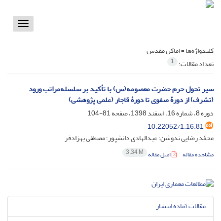
Toggle
vigation
کلیدواژه‌ها =
اماکن مقدس
1
تعداد مقالات:
سیر تحول حرم حضرت معصومه(س) با تأکید بر سلسله‌مراتب ورود
(تشرف) از دورۀ صفوی تا دورۀ قاجار (علمی پژوهشی)
دوره 8، شماره 16، اسفند 1398، صفحه
81-104
10.22052/1.16.81
محمّد رضایی ‌ندوشن؛ عبدالهادی دانشپور؛ مصطفی بهزادفر
3.34 M
مشاهده مقاله
اصل مقاله
مقالات آماده انتشار