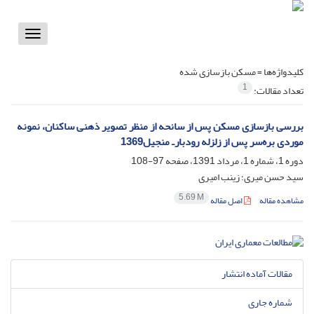
Toggle
vigation
کلیدواژه‌ها =
مسکن بازسازی شده
1
تعداد مقالات:
بررسی بازسازی مسکن پس از سانحه از منظر تصویر ذهنی ساکنان، نمونه
موردی بره‌سر پس از زلزله رودبارـ منجیل1369
دوره 1، شماره 1، مرداد 1391، صفحه
97-108
سید حسن میری؛ زینب امیری
5.69 M
مشاهده مقاله
اصل مقاله
مقالات آماده انتشار
شماره جاری