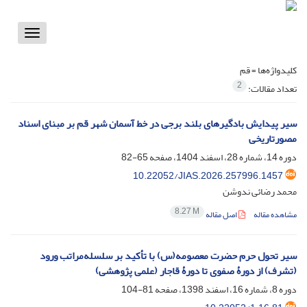
Toggle
vigation
کلیدواژه‌ها =
قم
2
تعداد مقالات:
سیر پیدایش بادگیرهای بلند برجی در خط آسمان شهر قم بر مبنای اسناد
مصورتاریخی
دوره 14، شماره 28، اسفند 1404، صفحه
65-82
10.22052/JIAS.2026.257996.1457
محمد رضائی ندوشن
8.27 M
مشاهده مقاله
اصل مقاله
سیر تحول حرم حضرت معصومه(س) با تأکید بر سلسله‌مراتب ورود
(تشرف) از دورۀ صفوی تا دورۀ قاجار (علمی پژوهشی)
دوره 8، شماره 16، اسفند 1398، صفحه
81-104