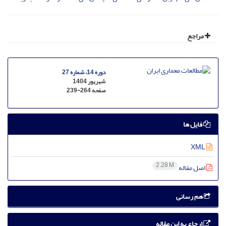
مراجع
دوره 14، شماره 27
شهریور 1404
صفحه
239-264
فایل ها
XML
2.28 M
اصل مقاله
هم رسانی
ارجاع به این مقاله