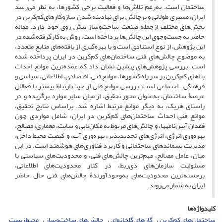
ساختمان است. به‌رغم تلاش‌ها و فعالیت برخی کشورها، به نظر می‌رسد
ایران، مسیری طولانی و پرچالش برای نهادینه ‌شدن سازوکارهای‌کم‌کربن در
بخش‌های مختلف ازجمله صنعت ساخت‌وساز پیش روی خود دارد. مقالۀ
حاضر به جست‌وجوی این چالش‌ها ‌پرداخته است. روش به‌کارگرفته‌شده در
این پژوهش، از نوع استنادی است و با بهره‌گیری از یافته‌های منابع متعدد،
به موضوع چالش‌های فنی ساختمان‌های کم‌کربن در ایران پرداخته شده‌
است. بررسی پژوهش‌های پیشین نشان داد که عمده‌ترین موانع احداث
بناهای‌ کم‌کربن بر سر راه کشورها، موانع فنی، اقتصادی، اطلاعاتی، سیاسی و
فرهنگی ـ اجتماعی است؛ بررسی موانع فنی از حیث ارتباط بیشتر با فعالان
عرصۀ ساختمان، به‌عنوان محور تحقیق، از میان سایر موارد برگزیده و در
راستای هریک، به دیگر موانع مرتبط اشاره شد. براساس نتایج تحقیق،
موانع فنی احداث ساختمان‌های ‌کم‌کربن در ایران، شامل مواردی چون
فقدان آیین‌نامه‎ها، و چالش‌های مربوط به مکان‌یابی و سایت، معماری، مصالح،
بهره‌وری انرژی، انرژی‌های تجدیدپذیر، بهره‌وری آب، و کیفیت محیط داخل،
مدیریت پسماندهای ساختمانی و کاربرد فناوری‌های هوشمند است. در این
میان، عامل مصالح، مهم‌ترین چالش‌های فنی، و محدودیت‌های سیاستی با
مسئولیت سازمان‌های ذی‌ربط، در کنار محدودیت‌های اطلاعاتی،
برجسته‌ترین محدودیت‌های به‌وجودآورندۀ چالش‌های فنی حال حاضر
ایران به شمار می‌روند.
کلیدواژه‌ها
ساختمان‌های‌ کم‌کربن
گازهای ‌گلخانه‌ای
چالش‌های ساخت‌و‌ساز
محیط‌زیست