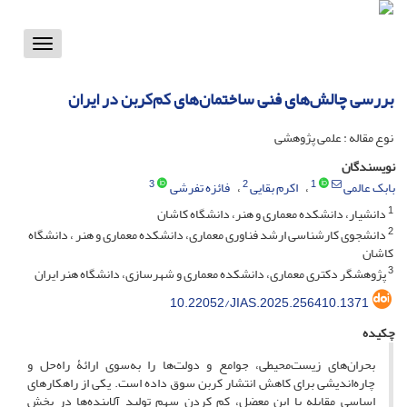
Toggle
vigation
بررسی چالش‌های فنی ساختمان‌های کم‌کربن در ایران
نوع مقاله : علمی پژوهشی
نویسندگان
3
2
1
بابک عالمی
اکرم بقایی
فائزه تفرشی
1
دانشیار، دانشکده معماری و هنر، دانشگاه کاشان
2
دانشجوی کارشناسی ارشد فناوری معماری، دانشکده معماری و هنر ، دانشگاه
کاشان
3
پژوهشگر دکتری معماری، دانشکده معماری و شهرسازی، دانشگاه هنر ایران
10.22052/JIAS.2025.256410.1371
چکیده
بحران‌های زیست‌محیطی، جوامع و دولت‌ها را به‌سوی ارائۀ راه‌حل و
چاره‌اندیشی برای کاهش انتشار کربن سوق داده‌ است. یکی از راهکارهای
اساسی مقابله با این معضل، کم ‌کردن سهم تولید آلاینده‌ها در بخش