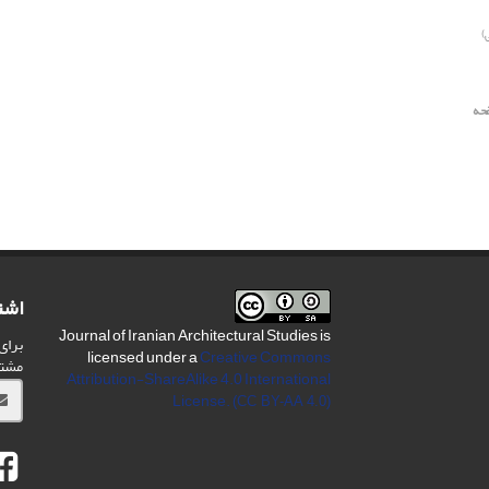
)
2، 1391، صفحه
اشت
Journal of Iranian Architectural Studies is
برای
licensed under a
Creative Commons
مشت
Attribution-ShareAlike 4.0 International
License.
(CC BY-AA 4.0)