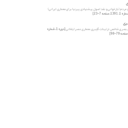
ی
و مردم (بازخوانی و نقد اصول پیشنهادی پیرنیا برای معماری ایرانی)
ری
 بصری شاخص تزئینات گچبری‌ معماری عصر ایلخانی
[دوره 1، شماره