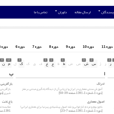
ویسندگان
ارسال مقاله
داوران
تماس با ما
دوره 11
دوره 10
دوره 9
دوره 8
دوره 7
دوره 6
دوره 5
4
12
3
1
1
1
3
2
2
ر
ز
ژ
س
ش
ص
ض
ط
ظ
ع
غ
ف
ق
ک
گ
ل
م
ن
ا
ب
ادراک
بازآفرینی
آموزش سنتی معماری در ایران و ارزیابی آن از دیدگاه یادگیری مبتنی بر مغز
بازآفرینی
[دوره 1، شماره 1، 1391، صفحه 39-58]
شهری
[دوره 1، شماره 2، 1
اصول معماری
باغ تخت
بام و بوم و مردم (بازخوانی و نقد اصول پیشنهادی پیرنیا برای معماری ایرانی)
مقایسه تط
[دوره 1، شماره 1، 1391، صفحه 7-23]
1391، صفحه 85-96]