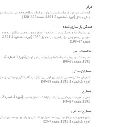
مزار
گونه‌شناسی مزارهای اسلامی در ایران، بر اساس مفاهیم قدسی تشبیه، تنز
جمال و جلال
[دوره 1، شماره 2، 1391، صفحه 109-128]
مسکن بازسازی شده
بررسی بازسازی مسکن پس از سانحه از منظر تصویر ذهنی ساکنان، نمونه
موردی بره‌سر پس از زلزله رودبارـ منجیل1369
[دوره 1، شماره 1، 1391،
صفحه 97-108]
مطالعه تطبیقی
مقایسه تطبیقی باغ های تخت شیراز و قصر قجر تهران
[دوره 1، شماره 1،
1391، صفحه 85-96]
معماران سنتی
آموزش سنتی معماری در ایران و ارزیابی آن از دیدگاه یادگیری مبتنی بر مغز
[دوره 1، شماره 1، 1391، صفحه 39-58]
معماری
حسّ حضور، مطلوب‌ترین برآیند ارتباطات انسان با محیط
[دوره 1، شماره 2،
1391، صفحه 27-46]
معماری اسلامی
بام و بوم و مردم (بازخوانی و نقد اصول پیشنهادی پیرنیا برای معماری ایرانی
[دوره 1، شماره 1، 1391، صفحه 7-23]