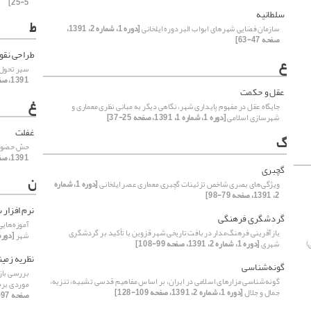
5-25]
سلطانیه
ط
سازمان فضایی شهرهای ابواب البر دوره ایلخانی
[دوره 1، شماره 2، 1391،
صفحه 47-63]
طراحی نق
ع
سیر تحول ک
1391، صفحه 65-78]
عقل و حکمت
غ
جایگاه عقل در مفهوم پایداری شهر، نگاهی دیگر به مبانی نظری معماری و
شهرسازی اسلامی
[دوره 1، شماره 1، 1391، صفحه 25-37]
غفلت
گ
حسّ حضور،
1391، صفحه 27-46]
گچبری
ن
ویژگی‌های بصری شاخص تزئینات گچبری‌ معماری عصر ایلخانی
[دوره 1، شماره
2، 1391، صفحه 79-98]
نرم افزار
گردشگری فرهنگی
آموزه‌هایی
بازآفرینی فرهنگ‌مدار در بافت تاریخی شهر قزوین با تأکید بر گردشگری
شهر
[دوره 1، شماره 1، 1391، صفحه 
)
شهری
[دوره 1، شماره 2، 1391، صفحه 99-108]
نظریه زمین
گونه‌شناسی
بررسی باز
گونه‌شناسی مزارهای اسلامی در ایران، بر اساس مفاهیم قدسی تشبیه، تنزیه،
موردی بره‌س
جمال و جلال
[دوره 1، شماره 2، 1391، صفحه 109-128]
صفحه 97-108]