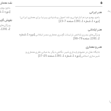
ه
نقد معمار
بام و بوم 
یه،
هنر ایرانی
[دوره 1، شماره 1، 1391، صفحه 7-23]
بام و بوم و مردم (بازخوانی و نقد اصول پیشنهادی پیرنیا برای معماری ایرانی)
نقوش گچب
[دوره 1، شماره 1، 1391، صفحه 7-23]
ویژگی‌های
هنر ایلخانی
2، 1391، صفحه 79-98]
ویژگی‌های بصری شاخص تزئینات گچبری‌ معماری عصر ایلخانی
[دوره 1، شماره
2، 1391، صفحه 79-98]
هنر و معماری
جایگاه عقل در مفهوم پایداری شهر، نگاهی دیگر به مبانی نظری معماری و
شهرسازی اسلامی
[دوره 1، شماره 1، 1391، صفحه 25-37]
)