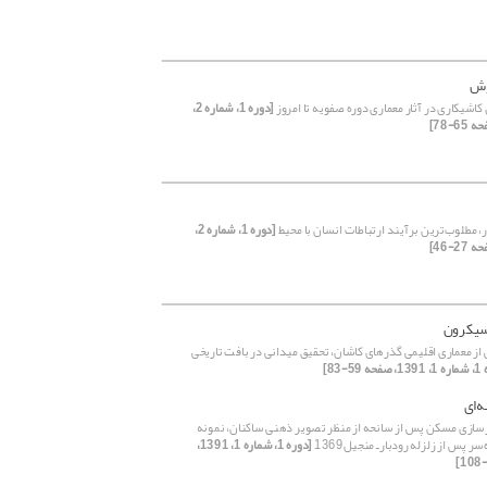
وش
اشیکاری در آثار معماری دوره صفویه تا امروز
[دوره 1، شماره 2،
 مطلوب‌ترین برآیند ارتباطات انسان با محیط
[دوره 1، شماره 2،
 سیکرون
 از معماری اقلیمی گذرهای کاشان، تحقیق میدانی در بافت تاریخی
59-83]
ه‌ای
سازی مسکن پس از سانحه از منظر تصویر ذهنی ساکنان، نمونه
ر پس از زلزله رودبارـ منجیل1369
[دوره 1، شماره 1، 1391،