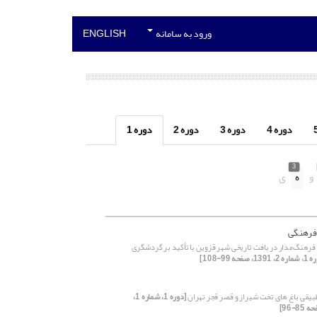
ورود به سامانه
ENGLISH
دوره 4
دوره 3
دوره 2
دوره 1
3
و
ه
ی
 فرهنگی
 فرهنگ‌مدار در بافت تاریخی شهر قزوین با تأکید بر گردشگری
139، صفحه 99-108]
بیقی باغ های تخت شیراز و قصر قجر تهران
[دوره 1، شماره 1،