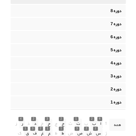
دوره 8
دوره 7
دوره 6
دوره 5
دوره 4
دوره 3
دوره 2
دوره 1
4
2
3
2
1
2
6
آ
ا
ب
پ
ت
ث
ج
چ
ح
خ
د
ذ
ر
ز
همه
1
3
2
1
1
3
2
2
ژ
س
ش
ص
ض
ط
ظ
ع
غ
ف
ق
ک