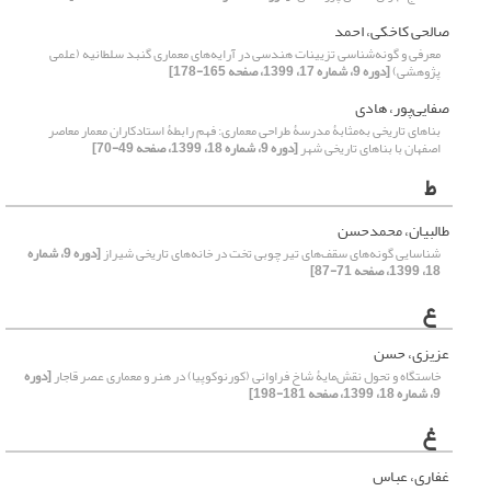
صالحی کاخکی، احمد
معرفی و گونه‌شناسی تزیینات هندسی در آرایه‌های معماری گنبد سلطانیه (علمی
پژوهشی)
[دوره 9، شماره 17، 1399، صفحه 165-178]
صفایی‌پور، هادی
بناهای تاریخی به‌مثابۀ مدرسۀ طراحی معماری: فهم رابطۀ استادکاران معمار معاصر
اصفهان با بناهای تاریخی شهر
[دوره 9، شماره 18، 1399، صفحه 49-70]
ط
طالبیان، محمدحسن
شناسایی گونه‌های سقف‌های تیر چوبی تخت در خانه‌های تاریخی شیراز
[دوره 9، شماره
18، 1399، صفحه 71-87]
ع
عزیزی، حسن
خاستگاه و تحول نقش‌مایۀ شاخ فراوانی (کورنوکوپیا) در هنر و معماری عصر قاجار
[دوره
9، شماره 18، 1399، صفحه 181-198]
غ
غفاری، عباس