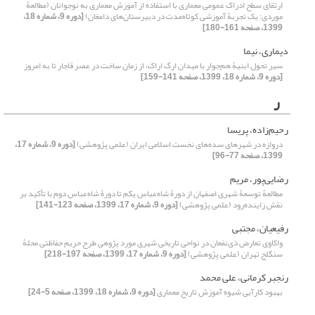
ارتقای سطح ادراک عمومی معماری با استفاده از آموزش معماری به نوجوانان (مطالعۀ
موردی: یک تجربۀ آموزشی کوتاه‌مدت در دبیرستان‌های دامغان)
[دوره 9، شماره 18،
1399، صفحه 161-180]
دیماری، نیما
سیر تحول ابنیۀ هم‌جوار با میدان ارگ اراک، از زمان ساخت در عصر قاجار تا به امروز
[دوره 9، شماره 18، 1399، صفحه 141-159]
ر
رحیم‌زاده، پریسا
دروازه در شهرهای سده‌های نخست اسلامی ایران (علمی پژوهشی)
[دوره 9، شماره 17،
1399، صفحه 77-96]
رضایی‌پور، مریم
مطالعۀ توسعۀ شهری اصفهان از دورۀ شاه‌عباس یکم تا دورۀ شاه‌عباس دوم با تأکید بر
نقش زاینده‌رود (علمی پژوهشی)
[دوره 9، شماره 17، 1399، صفحه 123-141]
رفیعیان، مجتبی
واکاوی تعارض ذی‌نفعان در نواحی تاریخی شهری مورد پژوهی طرح حریم حفاظتی محلۀ
سنگلج تهران (علمی پژوهشی)
[دوره 9، شماره 17، 1399، صفحه 197-218]
رنجبر کرمانی، علی محمد
بهبود کارآیی شیوه آموزش تاریخ معماری
[دوره 9، شماره 18، 1399، صفحه 5-24]