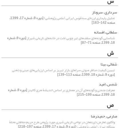
س
سرداری، سروناز
تحلیل پایداری لرزه‌ای سه قوس ایرانی (علمی پژوهشی)
[دوره 9، شماره 17، 1399،
صفحه 142-163]
سلطانی، افسانه
شناسایی گونه‌های سقف‌های تیر چوبی تخت در خانه‌های تاریخی شیراز
[دوره 9، شماره
18، 1399، صفحه 71-87]
ش
شفائی، بیتا
تبیین کیفیت مناظر صوتی سراهای بازار تبریز بر اساس ارزیابی‌های عینی و ذهنی
[دوره 9، شماره 18، 1399، صفحه 113-139]
شمس، امید
معرفت ضمنی و گونه‌های آن در معماری بر اساس اندیشۀ هری کالینز
[دوره 9، شماره
18، 1399، صفحه 199-215]
ص
صارمی، حمیدرضا
واکاوی تعارض ذی‌نفعان در نواحی تاریخی شهری مورد پژوهی طرح حریم حفاظتی محلۀ
سنگلج تهران (علمی پژوهشی)
[دوره 9، شماره 17، 1399، صفحه 197-218]