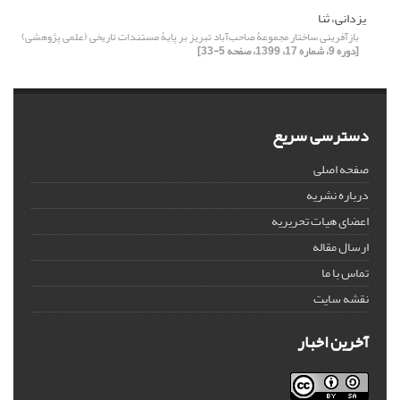
یزدانی، ثنا
بازآفرینی ساختار مجموعۀ صاحب‌آباد تبریز بر پایۀ مستندات تاریخی (علمی پژوهشی)
[دوره 9، شماره 17، 1399، صفحه 5-33]
دسترسی سریع
صفحه اصلی
درباره نشریه
اعضای هیات تحریریه
ارسال مقاله
تماس با ما
نقشه سایت
آخرین اخبار