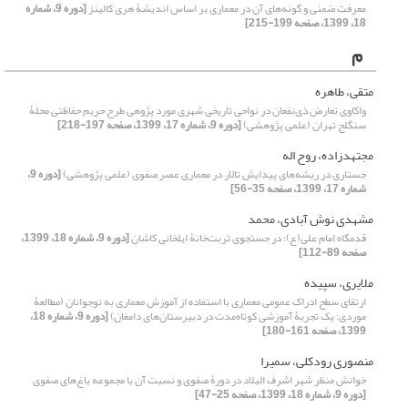
معرفت ضمنی و گونه‌های آن در معماری بر اساس اندیشۀ هری کالینز
[دوره 9، شماره
18، 1399، صفحه 199-215]
م
متقی، طاهره
واکاوی تعارض ذی‌نفعان در نواحی تاریخی شهری مورد پژوهی طرح حریم حفاظتی محلۀ
سنگلج تهران (علمی پژوهشی)
[دوره 9، شماره 17، 1399، صفحه 197-218]
مجتهدزاده، روح اله
جستاری در ریشه‌های پیدایش تالار در معماری عصر صفوی (علمی پژوهشی)
[دوره 9،
شماره 17، 1399، صفحه 35-56]
مشهدی نوش آبادی، محمد
قدمگاه امام علی(ع)؛ در جستجوی تربت‌خانۀ ایلخانی کاشان
[دوره 9، شماره 18، 1399،
صفحه 89-112]
ملایری، سپیده
ارتقای سطح ادراک عمومی معماری با استفاده از آموزش معماری به نوجوانان (مطالعۀ
موردی: یک تجربۀ آموزشی کوتاه‌مدت در دبیرستان‌های دامغان)
[دوره 9، شماره 18،
1399، صفحه 161-180]
منصوری رودکلی، سمیرا
خوانش منظر شهر اشرف ‌البلاد در دورۀ صفوی و نسبت آن با مجموعه باغ‌های صفوی
[دوره 9، شماره 18، 1399، صفحه 25-47]