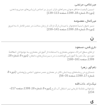
میرغلامی، مرتضی
تبیین کیفیت مناظر صوتی سراهای بازار تبریز بر اساس ارزیابی‌های عینی و ذهنی
[دوره 9، شماره 18، 1399، صفحه 113-139]
میرکمال، معصومه
سیر تحول ابنیۀ هم‌جوار با میدان ارگ اراک، از زمان ساخت در عصر قاجار تا به امروز
[دوره 9، شماره 18، 1399، صفحه 141-159]
ن
ناری قمی، مسعود
ارتقای سطح ادراک عمومی معماری با استفاده از آموزش معماری به نوجوانان (مطالعۀ
موردی: یک تجربۀ آموزشی کوتاه‌مدت در دبیرستان‌های دامغان)
[دوره 9، شماره 18،
1399، صفحه 161-180]
نام آور، زهرا
جستاری در ریشه‌های پیدایش تالار در معماری عصر صفوی (علمی پژوهشی)
[دوره 9،
شماره 17، 1399، صفحه 35-56]
نیک زاد، ذات الله
بازخوانی نقشۀ تاریخی نهر انتقال آب کرج
[دوره 9، شماره 18، 1399، صفحه 217-
234]
ی