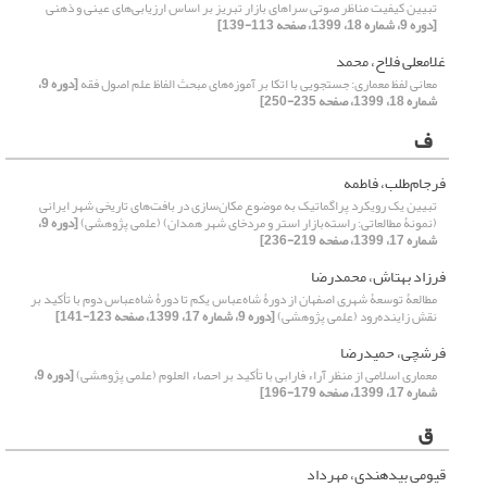
تبیین کیفیت مناظر صوتی سراهای بازار تبریز بر اساس ارزیابی‌های عینی و ذهنی
[دوره 9، شماره 18، 1399، صفحه 113-139]
غلامعلی فلاح، محمد
معانی لفظ معماری: جستجویی با اتکا بر آموزه‌های مبحث الفاظ علم اصول فقه
[دوره 9،
شماره 18، 1399، صفحه 235-250]
ف
فرجام‌طلب، فاطمه
تبیین یک رویکرد پراگماتیک به موضوع مکان‌سازی در بافت‌های تاریخی شهر ایرانی
(نمونۀ مطالعاتی: راسته‌بازار استر و مردخای شهر همدان) (علمی پژوهشی)
[دوره 9،
شماره 17، 1399، صفحه 219-236]
فرزاد بهتاش، محمدرضا
مطالعۀ توسعۀ شهری اصفهان از دورۀ شاه‌عباس یکم تا دورۀ شاه‌عباس دوم با تأکید بر
نقش زاینده‌رود (علمی پژوهشی)
[دوره 9، شماره 17، 1399، صفحه 123-141]
فرشچی، حمیدرضا
معماری اسلامی از منظر آراء فارابی با تأکید بر احصاء العلوم (علمی پژوهشی)
[دوره 9،
شماره 17، 1399، صفحه 179-196]
ق
قیومی بیدهندی، مهرداد