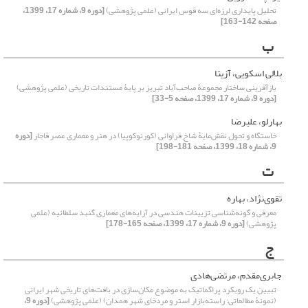
تحلیل پایداری لرزه‌ای سه قوس ایرانی (علمی پژوهشی)
[دوره 9، شماره 17، 1399،
صفحه 142-163]
ب
بلالی اسکویی، آزیتا
بازآفرینی ساختار مجموعۀ صاحب‌آباد تبریز بر پایۀ مستندات تاریخی (علمی پژوهشی)
[دوره 9، شماره 17، 1399، صفحه 5-33]
بهارلو، علیرضا
خاستگاه و تحول نقش‌مایۀ شاخ فراوانی (کورنوکوپیا) در هنر و معماری عصر قاجار
[دوره
9، شماره 18، 1399، صفحه 181-198]
ت
تقوی‌نژاد، بهاره
معرفی و گونه‌شناسی تزیینات هندسی در آرایه‌های معماری گنبد سلطانیه (علمی
پژوهشی)
[دوره 9، شماره 17، 1399، صفحه 165-178]
ج
جابری‌مقدم، مرتضی‌هادی
تبیین یک رویکرد پراگماتیک به موضوع مکان‌سازی در بافت‌های تاریخی شهر ایرانی
(نمونۀ مطالعاتی: راسته‌بازار استر و مردخای شهر همدان) (علمی پژوهشی)
[دوره 9،