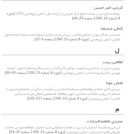
کریمی، امیر حسین
نویافته های سردر مسجد جامع ارگ بم پس از زلزله سال (علمی پژوهشی)1382
[دوره
8، شماره 16، 1398، صفحه 25-46]
کمالی، صدیقه
نخستین یادگار دوران اسلامی کاشان؛ بررسی فرم، سازه و شیوۀ ساخت منارۀ مسجدجامع
کاشان (علمی پژوهشی)
[دوره 8، شماره 15، 1398، صفحه 5-25]
ل
لطافتی، زینب
تبیین مدلی در شناسایی و تقویت عوامل تأثیرگذار بر حس مکان و خاطرۀ جمعی (نمونۀ
موردی: حاشیۀ رودخانۀ دز) (علمی پژوهشی)
[دوره 8، شماره 15، 1398، صفحه 65-89]
لقمان، مونا
بررسی تأثیر متقابل مؤلفه‌های سرمایۀ اجتماعی بر کیفیت زندگی در محله‌های شهری با
استفاده از روش معادلات ساختاری (مورد مطالعه: محله‌های سلطان میراحمد و فین
کاشان) (علمی پژوهشی)
[دوره 8، شماره 15، 1398، صفحه 217-240]
م
مجیدی، فاطمه السادات
ارزیابی و مقایسۀ آسایش حرارتی در محلات مسکونی شهر اصفهان (مطالعۀ موردی: محلات
علی‌قلی‌آقا و دشتستان) (علمی پژوهشی)
[دوره 8، شماره 15، 1398، صفحه 47-64]