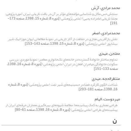
محمد مرادی، آرش
سنجش حس مکان و شناسایی مؤلفه‌های مؤثر بر آن در بافت تاریخی تهران (موردپژوهی:
محلۀ تاریخی امامزاده یحیی) (علمی پژوهشی)
[دوره 8، شماره 15، 1398، صفحه 173-
191]
محمدمرادی، اصغر
نقش بازآفرینی مجازی در حفاظت از آثار تاریخی در نمونۀ مطالعاتی ایوان ‌موزائیک شهر
بیشاپور (علمی پژوهشی)
[دوره 8، شماره 15، 1398، صفحه 143-153]
ممتحن، مهدی
تداوم ساختار خانوادۀ گسترده در خانه‌های تک‌خانواری معاصر؛ نمونۀ موردی: بررسی
سکونت خانوادگی مهاجران افغان در ایران (علمی پژوهشی)
[دوره 8، شماره 16، 1398،
صفحه 133-151]
منتظرالحجه، مهدی
شناخت الگوی کارکرد فضا در حسینیه‌های شهر تفت (علمی پژوهشی)
[دوره 8، شماره
16، 1398، صفحه 181-203]
مهردوست، الهام
طراحی معماری به کمک پیشینه‌ها؛ مطالعۀ شیوه‌های بهره‌گیری معماران حرفه‌ای ایران از
پیشینه‌های طراحی (علمی پژوهشی)
[دوره 8، شماره 16، 1398، صفحه 61-80]
ن