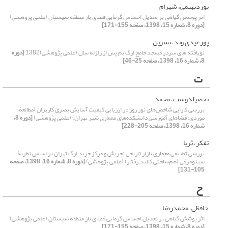
پوردیهیمی، شهرام
اثر پوشش گیاهی بر تعدیل احساس گرمایی فضای باز منطقه سیستان (علمی پژوهشی)
[دوره 8، شماره 15، 1398، صفحه 155-171]
پورعیدی وند، نسرین
نویافته های سردر مسجد جامع ارگ بم پس از زلزله سال (علمی پژوهشی)1382
[دوره
8، شماره 16، 1398، صفحه 25-46]
ت
تحصیلدوست، محمد
بررسی کارایی شاخص‌های نور روز در ارزیابی کیفیت آسایش بصری کاربران (مطالعۀ
موردی: فضاهای آموزشی دانشکده‌های معماری شهر تهران) (علمی پژوهشی)
[دوره 8،
شماره 16، 1398، صفحه 205-228]
تفکر، ثریا
بررسی تطبیقی معماری بازار تاریخی تجریش و مرکز خرید ارگ تهران بر اساس نظریۀ
سینومرفی (هم‌ساختی کالبد‌ـ‌رفتار) (علمی پژوهشی)
[دوره 8، شماره 16، 1398، صفحه
105-131]
ح
حافظی، محمدرضا
اثر پوشش گیاهی بر تعدیل احساس گرمایی فضای باز منطقه سیستان (علمی پژوهشی)
[دوره 8، شماره 15، 1398، صفحه 155-171]