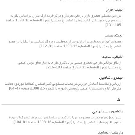
حبیب، فرح
بررسی تطبیقی معماری بازار تاریخی تجریش و مرکز خرید ارگ تهران بر اساس نظریۀ
سینومرفی (هم‌ساختی کالبد‌ـ‌رفتار) (علمی پژوهشی)
[دوره 8، شماره 16، 1398، صفحه
105-131]
حجت، عیسی
محتوای آموزش معماری در ایران و میزان موفقیت دوره کارشناسی در انتقال این محتوا
(علمی پژوهشی)
[دوره 8، شماره 15، 1398، صفحه 91-112]
حقیقی، سعید
ارتقای توانایی طراحی معماری مبتنی بر یادگیری طراحانۀ سازه‌‌های نوین (علمی
پژوهشی)
[دوره 8، شماره 15، 1398، صفحه 193-216]
حیدری، شاهین
ارزیابی و مقایسۀ آسایش حرارتی در محلات مسکونی شهر اصفهان (مطالعۀ موردی: محلات
علی‌قلی‌آقا و دشتستان) (علمی پژوهشی)
[دوره 8، شماره 15، 1398، صفحه 47-64]
د
دانشپور، عبدالهادی
سیر تحول حرم حضرت معصومه(س) با تأکید بر سلسله‌مراتب ورود (تشرف) از دورۀ
صفوی تا دورۀ قاجار (علمی پژوهشی)
[دوره 8، شماره 16، 1398، صفحه 81-104]
داوطلب، جمشید