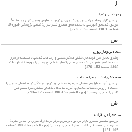
ز
زمردیان، زهرا
بررسی کارایی شاخص‌های نور روز در ارزیابی کیفیت آسایش بصری کاربران (مطالعۀ
موردی: فضاهای آموزشی دانشکده‌های معماری شهر تهران) (علمی پژوهشی)
[دوره 8،
شماره 16، 1398، صفحه 205-228]
س
سعادتی وقار، پوریا
واکاوی تعامل بین گونه‌های شکلی مسکن سنتی و ارتباطات فضایی با استفاده از ابزار
نحو فضا (نمونۀ موردی: خانه‌های سنتی کاشان) (علمی پژوهشی)
[دوره 8، شماره 16،
1398، صفحه 153-179]
سعیده زرابادی، زهراسادات
بررسی تأثیر متقابل مؤلفه‌های سرمایۀ اجتماعی بر کیفیت زندگی در محله‌های شهری با
استفاده از روش معادلات ساختاری (مورد مطالعه: محله‌های سلطان میراحمد و فین
کاشان) (علمی پژوهشی)
[دوره 8، شماره 15، 1398، صفحه 217-240]
ش
شاهچراغی، آزاده
بررسی تطبیقی معماری بازار تاریخی تجریش و مرکز خرید ارگ تهران بر اساس نظریۀ
سینومرفی (هم‌ساختی کالبد‌ـ‌رفتار) (علمی پژوهشی)
[دوره 8، شماره 16، 1398، صفحه
105-131]