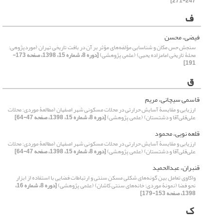
247-271]
ف
فیضی، محسن
سنجش حس مکان و شناسایی مؤلفه‌های مؤثر بر آن در بافت تاریخی تهران (موردپژوهی:
محلۀ تاریخی امامزاده یحیی) (علمی پژوهشی)
[دوره 8، شماره 15، 1398، صفحه 173-
191]
ق
قاسمی سیچانی، مریم
ارزیابی و مقایسۀ آسایش حرارتی در محلات مسکونی شهر اصفهان (مطالعۀ موردی: محلات
علی‌قلی‌آقا و دشتستان) (علمی پژوهشی)
[دوره 8، شماره 15، 1398، صفحه 47-64]
قلعه نویی، محمود
ارزیابی و مقایسۀ آسایش حرارتی در محلات مسکونی شهر اصفهان (مطالعۀ موردی: محلات
علی‌قلی‌آقا و دشتستان) (علمی پژوهشی)
[دوره 8، شماره 15، 1398، صفحه 47-64]
قنبران، عبدالحمید
واکاوی تعامل بین گونه‌های شکلی مسکن سنتی و ارتباطات فضایی با استفاده از ابزار
نحو فضا (نمونۀ موردی: خانه‌های سنتی کاشان) (علمی پژوهشی)
[دوره 8، شماره 16،
1398، صفحه 153-179]
ک