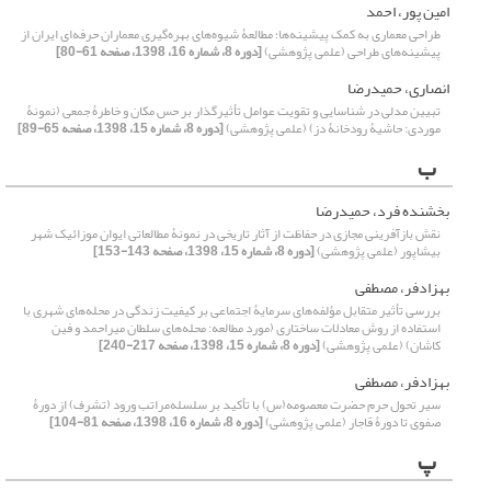
امین پور، احمد
طراحی معماری به کمک پیشینه‌ها؛ مطالعۀ شیوه‌های بهره‌گیری معماران حرفه‌ای ایران از
پیشینه‌های طراحی (علمی پژوهشی)
[دوره 8، شماره 16، 1398، صفحه 61-80]
انصاری، حمیدرضا
تبیین مدلی در شناسایی و تقویت عوامل تأثیرگذار بر حس مکان و خاطرۀ جمعی (نمونۀ
موردی: حاشیۀ رودخانۀ دز) (علمی پژوهشی)
[دوره 8، شماره 15، 1398، صفحه 65-89]
ب
بخشنده فرد، حمیدرضا
نقش بازآفرینی مجازی در حفاظت از آثار تاریخی در نمونۀ مطالعاتی ایوان ‌موزائیک شهر
بیشاپور (علمی پژوهشی)
[دوره 8، شماره 15، 1398، صفحه 143-153]
بهزادفر، مصطفی
بررسی تأثیر متقابل مؤلفه‌های سرمایۀ اجتماعی بر کیفیت زندگی در محله‌های شهری با
استفاده از روش معادلات ساختاری (مورد مطالعه: محله‌های سلطان میراحمد و فین
کاشان) (علمی پژوهشی)
[دوره 8، شماره 15، 1398، صفحه 217-240]
بهزادفر، مصطفی
سیر تحول حرم حضرت معصومه(س) با تأکید بر سلسله‌مراتب ورود (تشرف) از دورۀ
صفوی تا دورۀ قاجار (علمی پژوهشی)
[دوره 8، شماره 16، 1398، صفحه 81-104]
پ