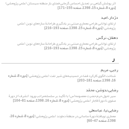
اثر پوشش گیاهی بر تعدیل احساس گرمایی فضای باز منطقه سیستان (علمی پژوهشی)
[دوره 8، شماره 15، 1398، صفحه 155-171]
دژدار، امید
ارتقای توانایی طراحی معماری مبتنی بر یادگیری طراحانۀ سازه‌‌های نوین (علمی
پژوهشی)
[دوره 8، شماره 15، 1398، صفحه 193-216]
دهقان، نرگس
ارتقای توانایی طراحی معماری مبتنی بر یادگیری طراحانۀ سازه‌‌های نوین (علمی
پژوهشی)
[دوره 8، شماره 15، 1398، صفحه 193-216]
ر
رجبی، مریم
شناخت الگوی کارکرد فضا در حسینیه‌های شهر تفت (علمی پژوهشی)
[دوره 8، شماره
16، 1398، صفحه 181-203]
رضایی ‌ندوشن، محمّد
سیر تحول حرم حضرت معصومه(س) با تأکید بر سلسله‌مراتب ورود (تشرف) از دورۀ
صفوی تا دورۀ قاجار (علمی پژوهشی)
[دوره 8، شماره 16، 1398، صفحه 81-104]
رضایی نیا، عباسعلی
معماری نویافتۀ دورۀ ساسانی در منطقۀ دماوند (علمی پژوهشی)
[دوره 8، شماره 16،
1398، صفحه 47-60]