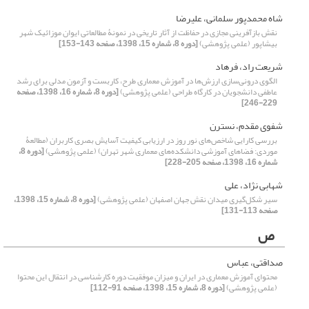
شاه محمدپور سلمانی، علیرضا
نقش بازآفرینی مجازی در حفاظت از آثار تاریخی در نمونۀ مطالعاتی ایوان ‌موزائیک شهر
بیشاپور (علمی پژوهشی)
[دوره 8، شماره 15، 1398، صفحه 143-153]
شریعت راد، فرهاد
الگوی درونی‌سازی ارزش‌ها در آموزش معماری طرح، کاربست و آزمون مدلی برای رشد
عاطفی دانشجویان در کارگاه طراحی (علمی پژوهشی)
[دوره 8، شماره 16، 1398، صفحه
229-246]
شفوی مقدم، نسترن
بررسی کارایی شاخص‌های نور روز در ارزیابی کیفیت آسایش بصری کاربران (مطالعۀ
موردی: فضاهای آموزشی دانشکده‌های معماری شهر تهران) (علمی پژوهشی)
[دوره 8،
شماره 16، 1398، صفحه 205-228]
شهابی نژاد، علی
سیر شکل‌گیری میدان نقش ‌جهان اصفهان (علمی پژوهشی)
[دوره 8، شماره 15، 1398،
صفحه 113-131]
ص
صداقتی، عباس
محتوای آموزش معماری در ایران و میزان موفقیت دوره کارشناسی در انتقال این محتوا
(علمی پژوهشی)
[دوره 8، شماره 15، 1398، صفحه 91-112]