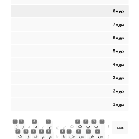
دوره 8
دوره 7
دوره 6
دوره 5
دوره 4
دوره 3
دوره 2
دوره 1
1
3
4
5
2
2
3
7
آ
ا
ب
پ
ت
ث
ج
چ
ح
خ
د
ذ
ر
ز
همه
2
3
1
1
1
1
1
1
5
2
ژ
س
ش
ص
ض
ط
ظ
ع
غ
ف
ق
ک