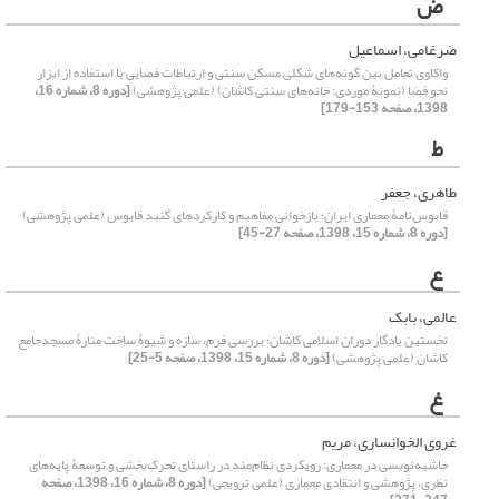
ض
ضرغامی، اسماعیل
واکاوی تعامل بین گونه‌های شکلی مسکن سنتی و ارتباطات فضایی با استفاده از ابزار
نحو فضا (نمونۀ موردی: خانه‌های سنتی کاشان) (علمی پژوهشی)
[دوره 8، شماره 16،
1398، صفحه 153-179]
ط
طاهری، جعفر
قابوس‌نامۀ معماری ایران؛ بازخوانی مفاهیم و کارکردهای گنبد قابوس (علمی پژوهشی)
[دوره 8، شماره 15، 1398، صفحه 27-45]
ع
عالمی، بابک
نخستین یادگار دوران اسلامی کاشان؛ بررسی فرم، سازه و شیوۀ ساخت منارۀ مسجدجامع
کاشان (علمی پژوهشی)
[دوره 8، شماره 15، 1398، صفحه 5-25]
غ
غروی الخوانساری، مریم
حاشیه‌نویسی در معماری: رویکردی نظام‌مند در راستای تحرک‌بخشی و توسعۀ پایه‌های
نظری، پژوهشی و انتقادی معماری (علمی ترویجی)
[دوره 8، شماره 16، 1398، صفحه