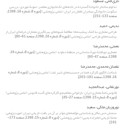
ناری قمی، مسعود
تداوم ساختار خانوادۀ گسترده در خانه‌های تک‌خانواری معاصر؛ نمونۀ موردی: بررسی
سکونت خانوادگی مهاجران افغان در ایران (علمی پژوهشی)
[دوره 8، شماره 16، 1398،
صفحه 133-151]
ندیمی، حمید
طراحی معماری به کمک پیشینه‌ها؛ مطالعۀ شیوه‌های بهره‌گیری معماران حرفه‌ای ایران از
پیشینه‌های طراحی (علمی پژوهشی)
[دوره 8، شماره 16، 1398، صفحه 61-80]
نعمتی، محمدرضا
معماری نویافتۀ دورۀ ساسانی در منطقۀ دماوند (علمی پژوهشی)
[دوره 8، شماره 16،
1398، صفحه 47-60]
نقصان محمدی، محمدرضا
شناخت الگوی کارکرد فضا در حسینیه‌های شهر تفت (علمی پژوهشی)
[دوره 8، شماره
16، 1398، صفحه 181-203]
نورتقانی، عبدالمجید
قابوس‌نامۀ معماری ایران؛ بازخوانی مفاهیم و کارکردهای گنبد قابوس (علمی پژوهشی)
[دوره 8، شماره 15، 1398، صفحه 27-45]
نوروزیان ملکی، سعید
سنجش حس مکان و شناسایی مؤلفه‌های مؤثر بر آن در بافت تاریخی تهران (موردپژوهی:
محلۀ تاریخی امامزاده یحیی) (علمی پژوهشی)
[دوره 8، شماره 15، 1398، صفحه 173-
191]