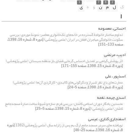
1
7
6
2
گ
ل
م
ن
و
ه
ی
ا
احسانی، معصومه
تداوم ساختار خانوادۀ گسترده در خانه‌های تک‌خانواری معاصر؛ نمونۀ موردی: بررسی
سکونت خانوادگی مهاجران افغان در ایران (علمی پژوهشی)
[دوره 8، شماره 16، 1398،
صفحه 133-151]
ادیب، مرتضی
اثر پوشش گیاهی بر تعدیل احساس گرمایی فضای باز منطقه سیستان (علمی پژوهشی)
[دوره 8، شماره 15، 1398، صفحه 155-171]
اسدپور، علی
عمارت‌های باغ نظر شیراز و دگرگونی‌های کالبدی- کارکردی آن‌ها (علمی پژوهشی)
[دوره 8، شماره 16، 1398، صفحه 5-24]
اسدی چیمه، نغمه
نخستین یادگار دوران اسلامی کاشان؛ بررسی فرم، سازه و شیوۀ ساخت منارۀ مسجدجامع
کاشان (علمی پژوهشی)
[دوره 8، شماره 15، 1398، صفحه 5-25]
اسفنجاری کناری، عیسی
نویافته های سردر مسجد جامع ارگ بم پس از زلزله سال (علمی پژوهشی)1382
[دوره
8، شماره 16، 1398، صفحه 25-46]