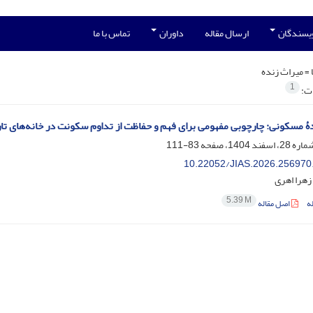
ویسندگان
ارسال مقاله
داوران
تماس با ما
 =
میراث زنده
1
ات:
ۀ مسکونی: چارچوبی مفهومی برای فهم و حفاظت از تداوم سکونت در خانه‌های تا
83-111
10.22052/JIAS.2026.256970
 زهرا اهری
5.39 M
ه
اصل مقاله