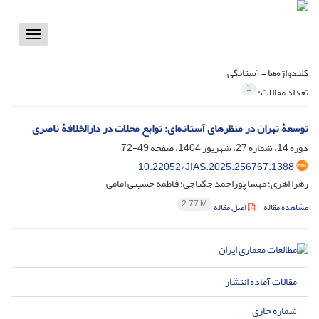
Toggle
vigation
کلیدواژه‌ها =
آستانگی
1
تعداد مقالات:
توسعۀ تهران در منظرهای آستانه‌ای: توابع محلات در دارالخلافۀ ناصری
دوره 14، شماره 27، شهریور 1404، صفحه
49-72
10.22052/JIAS.2025.256767.1388
زهرا اهری؛ مهسا پوراحمد جکتاجی؛ فاطمه حسینی امامی
2.77 M
مشاهده مقاله
اصل مقاله
مقالات آماده انتشار
شماره جاری