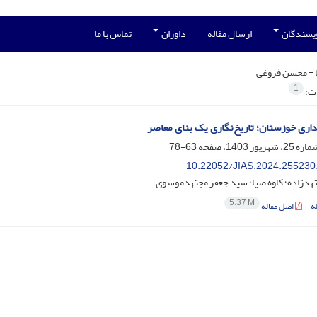
ویسندگان
ارسال مقاله
داوران
تماس با ما
 =
محسن فروغی
1
ات:
داری خوزستان؛ تاریخ‌نگاری یک بنای معاصر
63-78
10.22052/JIAS.2024.255230
تهدزاده؛ کاوه ضیا؛ سید جعفر مجتهدموسوی
5.37 M
ه
اصل مقاله